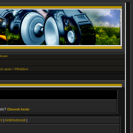
dnosti
ých zpráv
•
Přihlášení
slo?
Obnovit heslo
ní
|
AntiHodnosti
|