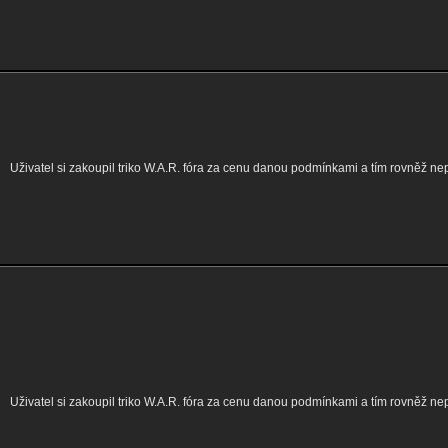
Uživatel si zakoupil triko W.A.R. fóra za cenu danou podmínkami a tím rovněž ne
Uživatel si zakoupil triko W.A.R. fóra za cenu danou podmínkami a tím rovněž ne