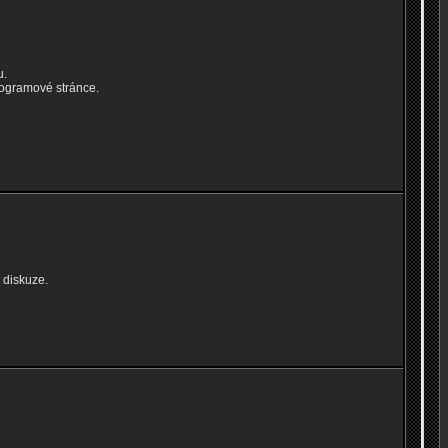
u.
rogramové stránce.
 diskuze.