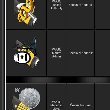
W.A.R.
Justice
Speciální hodnost
Authority
W.A.R.
Market
Speciální hodnost
Admin
W.A.R.
Mecenáš
Čestná hodnost
20xx