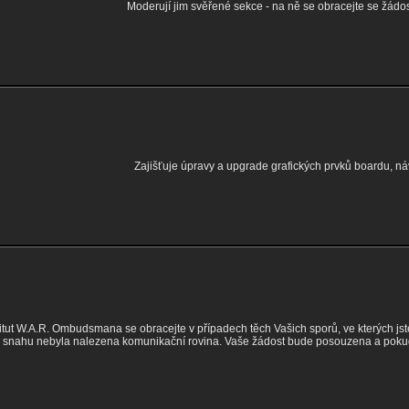
Moderují jim svěřené sekce - na ně se obracejte se žádost
Zajišťuje úpravy a upgrade grafických prvků boardu, návr
itut W.A.R. Ombudsmana se obracejte v případech těch Vašich sporů, ve kterých j
 snahu nebyla nalezena komunikační rovina. Vaše žádost bude posouzena a poku