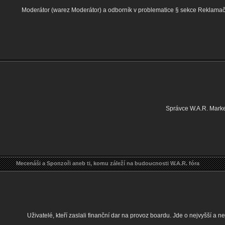
Moderátor (warez Moderátor) a odborník v problematice § sekce Reklamačn
Správce W.A.R. Mark
Mecenáši a Sponzoři aneb ti, komu záleží na budoucnosti W.A.R. fóra
Uživatelé, kteří zaslali finanční dar na provoz boardu. Jde o nejvyšší a n