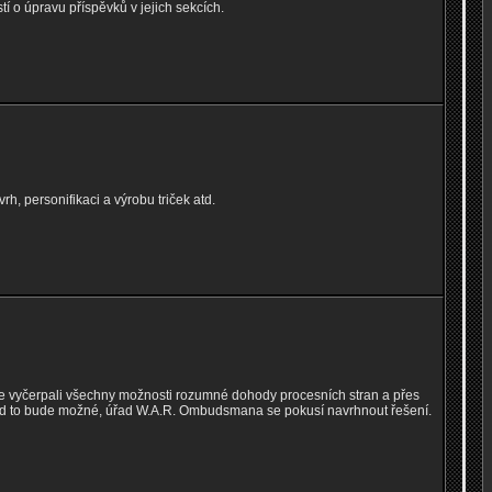
í o úpravu příspěvků v jejich sekcích.
h, personifikaci a výrobu triček atd.
ste vyčerpali všechny možnosti rozumné dohody procesních stran a přes
d to bude možné, úřad W.A.R. Ombudsmana se pokusí navrhnout řešení.