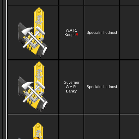
W.A.R.
Speciální hodnost
Keepe
R
Guvernér
W.A.R.
Speciální hodnost
Banky