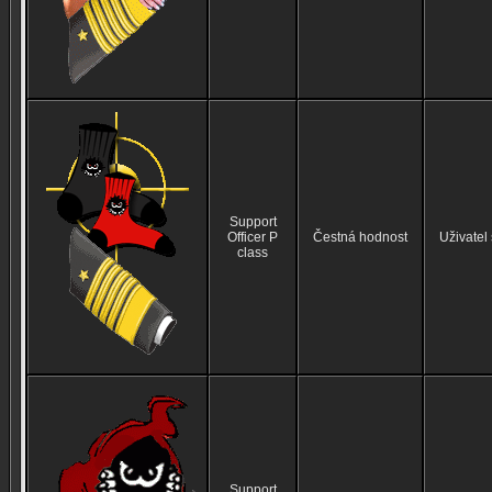
Support
Officer P
Čestná hodnost
Uživatel
class
Support