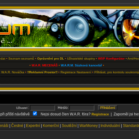
edat
•
Seznam seznamů
•
Oprávnění pro DL
•
Uživatelské skupiny
•
WSP Konfigurátor
•
Anti/Ho
•
W.A.R. MECENÁŠ
•
W.A.R.M. Sázková kancelář
•
 W.A.R. Nováčka
•
!!Reklamní Prostor!!
•
Registrace
Nastavení
•
Přihlásit, pro kontrolu soukrom
:
Heslo:
Uživatel
 při příští návštěvě
Nejsi dosud člen W.A.R. fóra?
| Zapoměl jsi he
Registrace
náši
|
Čestné
|
Expertní
|
Komerční
|
Soutěžní
|
WarMoney
|
Individuální
|
Standard