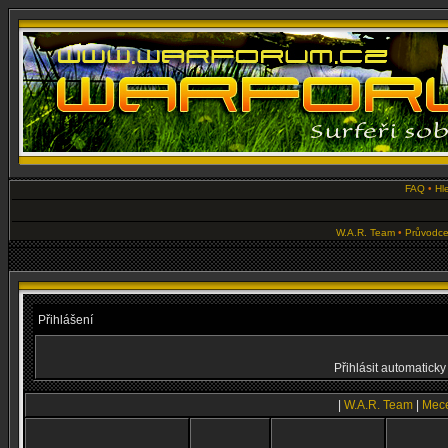
FAQ
•
Hl
W.A.R. Team
•
Průvodce
Přihlášení
Přihlásit automaticky
|
W.A.R. Team
|
Mece