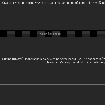
Uživatel si zakoupil mikinu W.A.R. fóra za cenu danou podmínkami a tím rovněž n
Čestné hodnosti
skupina uživatelů, mající přístup do neveřejné sekce boardu. V.I.P. členem se můž
Teamu - o Vašem přijetí do skupiny následně 