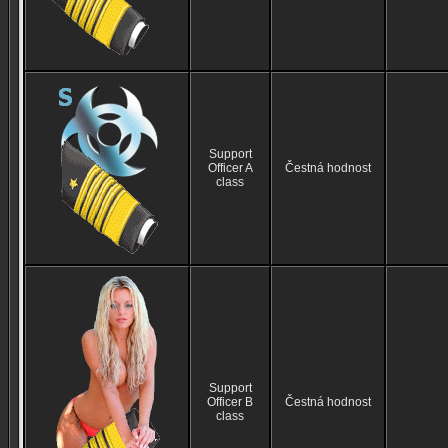
Support
Officer A
Čestná hodnost
class
Support
Officer B
Čestná hodnost
class