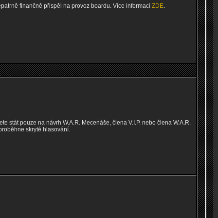
epatrně finančně přispěl na provoz boardu. Více informací
ZDE
.
ete stát pouze na návrh W.A.R. Mecenáše, člena V.I.P. nebo člena W.A.R.
proběhne skryté hlasování.