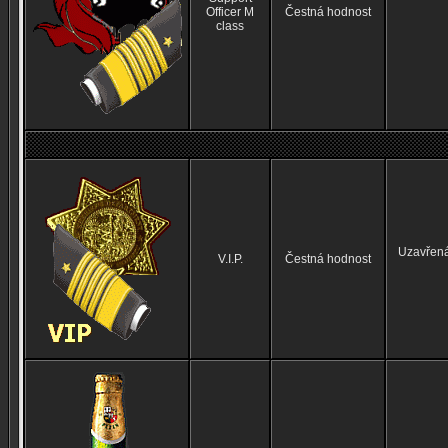
Officer M
Čestná hodnost
class
Uzavřená 
V.I.P.
Čestná hodnost