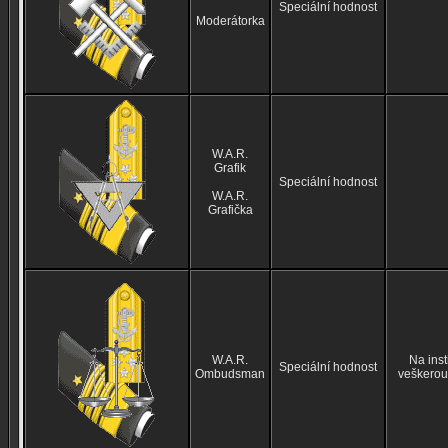
Speciální hodnost
Moderátorka
W.A.R.
Grafik
Speciální hodnost
W.A.R.
Grafička
W.A.R.
Na inst
Speciální hodnost
Ombudsman
veškerou