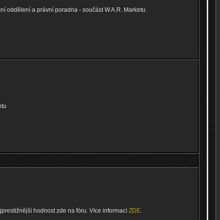
í oddělení a právní poradna - součást W.A.R. Marketu.
etu
ejprestižnější hodnost zde na fóru. Více informací
ZDE
.