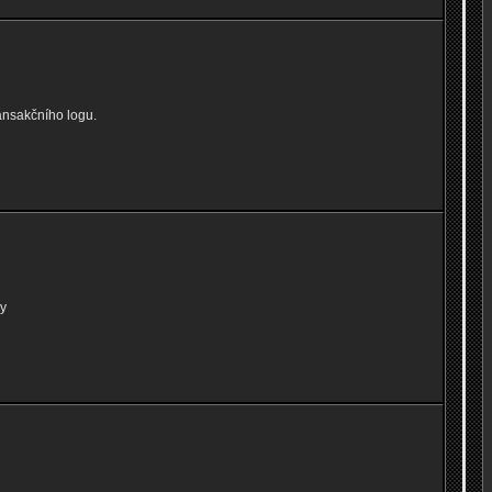
ansakčního logu.
y