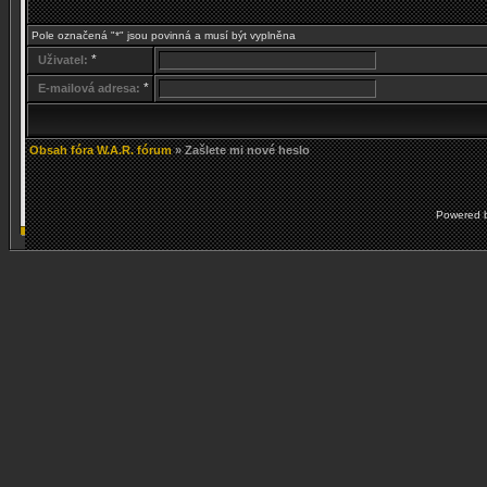
Pole označená "*" jsou povinná a musí být vyplněna
*
Uživatel:
*
E-mailová adresa:
Obsah fóra W.A.R. fórum
» Zašlete mi nové heslo
Powered 