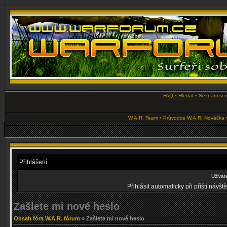
FAQ
•
Hledat
•
Seznam se
W.A.R. Team
•
Průvodce W.A.R. Nováčka
Přihlášení
Uživat
Přihlásit automaticky při příští návš
Zašlete mi nové heslo
Obsah fóra W.A.R. fórum
» Zašlete mi nové heslo