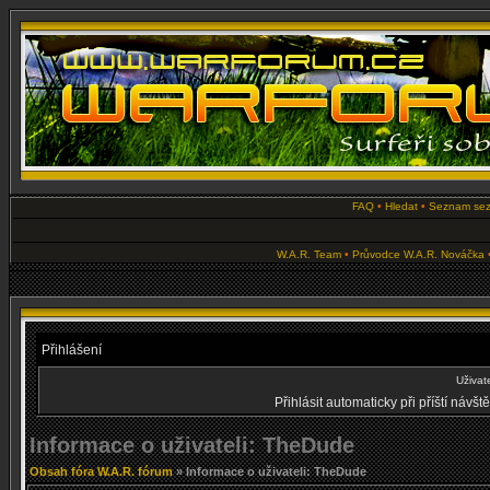
FAQ
•
Hledat
•
Seznam se
W.A.R. Team
•
Průvodce W.A.R. Nováčka
Přihlášení
Uživat
Přihlásit automaticky při příští návš
Informace o uživateli: TheDude
Obsah fóra W.A.R. fórum
» Informace o uživateli: TheDude