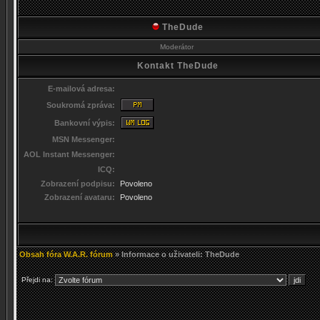
TheDude
Moderátor
Kontakt TheDude
E-mailová adresa:
Soukromá zpráva:
Bankovní výpis:
MSN Messenger:
AOL Instant Messenger:
ICQ:
Zobrazení podpisu:
Povoleno
Zobrazení avataru:
Povoleno
Obsah fóra W.A.R. fórum
» Informace o uživateli: TheDude
Přejdi na: