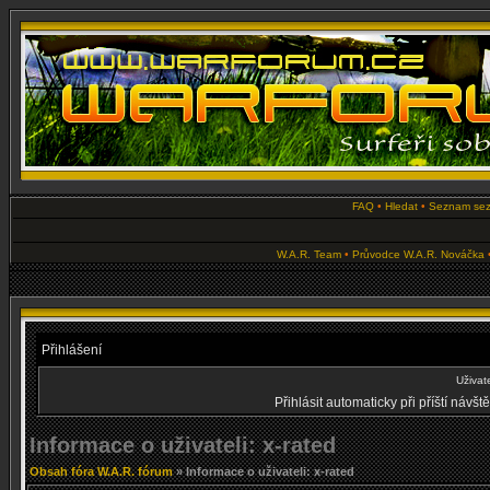
FAQ
•
Hledat
•
Seznam se
W.A.R. Team
•
Průvodce W.A.R. Nováčka
Přihlášení
Uživat
Přihlásit automaticky při příští návš
Informace o uživateli: x-rated
Obsah fóra W.A.R. fórum
» Informace o uživateli: x-rated