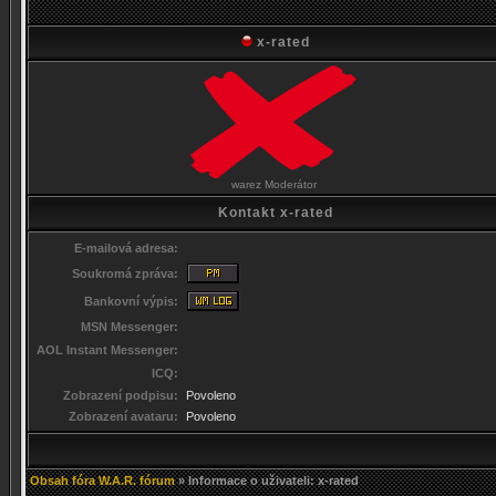
x-rated
warez Moderátor
Kontakt x-rated
E-mailová adresa:
Soukromá zpráva:
Bankovní výpis:
MSN Messenger:
AOL Instant Messenger:
ICQ:
Zobrazení podpisu:
Povoleno
Zobrazení avataru:
Povoleno
Obsah fóra W.A.R. fórum
» Informace o uživateli: x-rated