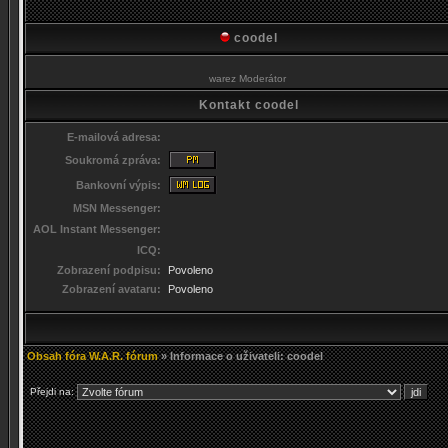
coodel
warez Moderátor
Kontakt coodel
E-mailová adresa:
Soukromá zpráva:
Bankovní výpis:
MSN Messenger:
AOL Instant Messenger:
ICQ:
Zobrazení podpisu:
Povoleno
Zobrazení avataru:
Povoleno
Obsah fóra W.A.R. fórum
» Informace o uživateli: coodel
Přejdi na: