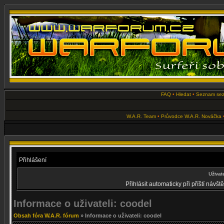
FAQ
•
Hledat
•
Seznam se
W.A.R. Team
•
Průvodce W.A.R. Nováčka
Přihlášení
Uživat
Přihlásit automaticky při příští návš
Informace o uživateli: coodel
Obsah fóra W.A.R. fórum
» Informace o uživateli: coodel