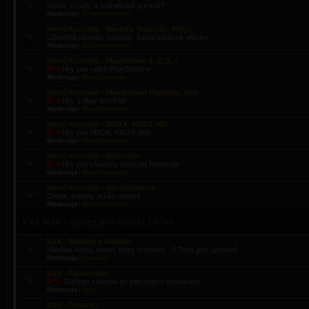
Nevíš si rady a potřebuješ poradit?
Moderuje:
Shadowmaster
Herní Konzole - Návody, Tutoriály, FAQs
Užitečné návody, tutoriály, často kladené otázky, ...
Moderuje:
Shadowmaster
Herní Konzole - PlayStation 1, 2, 3, 4
Hry pro velké PlayStationy
Moderuje:
Shadowmaster
Herní Konzole - PlayStation Portable, Vita
Hry a filmy pro PSP
Moderuje:
Shadowmaster
Herní Konzole - XBOX, XBOX 360
Hry pro XBOX, XBOX 360
Moderuje:
Shadowmaster
Herní Konzole - Nintendo
Hry pro všechny konzole Nintenda
Moderuje:
Shadowmaster
Herní Konzole - Nezařaditelné
Dema, trailery, a vše ostatní ...
Moderuje:
Shadowmaster
XXX Hall - pouze pro starší 18 let
XXX - Sháním a hledám
Hledáte hesla, videa, fotky modelek...? Tady jste správně.
Moderuje:
mr.wreck
XXX - Passwords
Surfujte zdarma po placených stránkách.
Moderuje:
fake
XXX - Obrázky