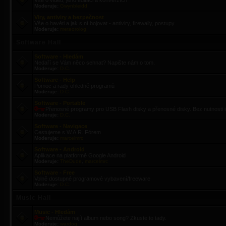
Vše o videu, jeho editaci a konverzích
Moderuje:
Gwynbleidd
Viry, antiviry a bezpečnost
Vše o havěti a jak s ní bojovat - antiviry, firewally, postupy
Moderuje:
meteorolog
Software Hall
Software - Hledám
Nedaří se Vám něco sehnat? Napište nám o tom.
Moderuje:
D.C.
Software - Help
Pomoc a rady ohledně programů
Moderuje:
D.C.
Software - Portable
Přenosné programy pro USB Flash disky a přenosné disky. Bez nutnosti i
Moderuje:
D.C.
Software - Navigace
Cestujeme s W.A.R. Fórem
Moderuje:
marcelmrc
Software - Android
Aplikace na platformě Google Android
Moderuje:
TheDude
,
marcelmrc
Software - Free
Volně dostupné programové vybavení/freeware
Moderuje:
D.C.
Music Hall
Music - Hledám
Nemůžete najít album nebo song? Zkuste to tady.
Moderuje:
wardog