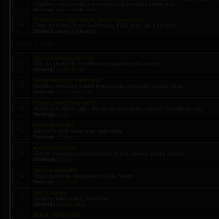
Příspěvky nesouvisející s provozem boardu budou odstraněny!
Moderují:
warez Moderátoři
Trička a ponožky W.A.R., Direct Sponzoring
Trika, ponožky, Direct Sponzoring, FAQ, proč, jak a co za to
Moderují:
warez Moderátoři
Surfeři sobě
General Discussion Lite
Vše, co se do GD nevešlo aneb spammerský koutek
Moderují:
iwigirl
,
athlan
Vychytávky pro warforany
Doplňky, pomůcky a další featurky pro pohodový virtuální život
Moderují:
vasjo
,
marcelmrc
Pomoc, Hilfe, Help me!!!
Nevíte si s něčím rady? Nevíte ani, kam dotaz zařadit? Zeptejte se tady
Moderuje:
vasjo
Kurzové sázení
Jak začít, proč sázet a jak neprodělat
Moderuje:
smilercz
Auto, moto, bike
Vše od monopostu po koloběžku; tuning, úpravy, ladění, opravy
Moderuje:
fri100
Sport a adrenalin
Když sportovat, tak jedině s W.A.R. fórem!
Moderuje:
Josiffekk
W.A.R. Aréna
Soutěže, klání a bitvy, hlasování
Moderují:
athlan
,
niky1
W.A.R. Aukční Síň