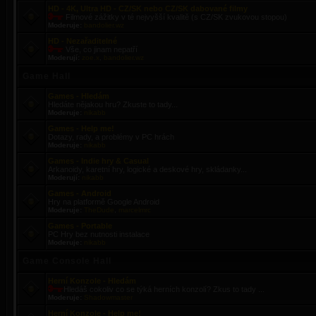
HD - 4K, Ultra HD - CZ/SK nebo CZ/SK dabované filmy
Filmové zážitky v té nejvyšší kvalitě (s CZ/SK zvukovou stopou)
Moderuje:
bandolier.wz
HD - Nezařaditelné
Vše, co jinam nepatří
Moderují:
zoe.x
,
bandolier.wz
Game Hall
Games - Hledám
Hledáte nějakou hru? Zkuste to tady...
Moderuje:
nikabb
Games - Help me!
Dotazy, rady, a problémy v PC hrách
Moderuje:
nikabb
Games - Indie hry & Casual
Arkanoidy, karetní hry, logické a deskové hry, skládanky...
Moderují:
nikabb
Games - Android
Hry na platformě Google Android
Moderuje:
TheDude
,
marcelmrc
Games - Portable
PC Hry bez nutnosti instalace
Moderuje:
nikabb
Game Console Hall
Herní Konzole - Hledám
Hledáš cokoliv co se týká herních konzolí? Zkus to tady ...
Moderuje:
Shadowmaster
Herní Konzole - Help me!