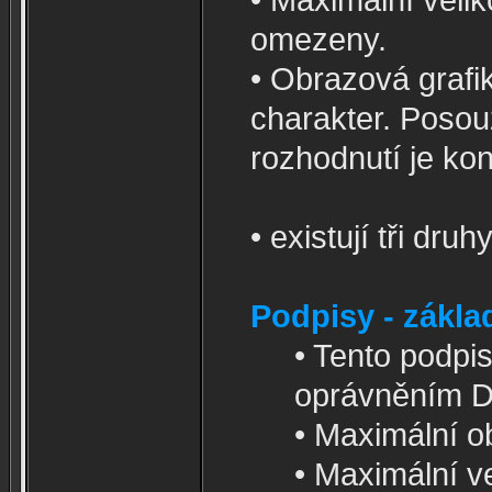
omezeny.
• Obrazová grafi
charakter. Posou
rozhodnutí je ko
• existují tři dr
Podpisy - zákla
• Tento podpi
oprávněním D
• Maximální o
• Maximální v