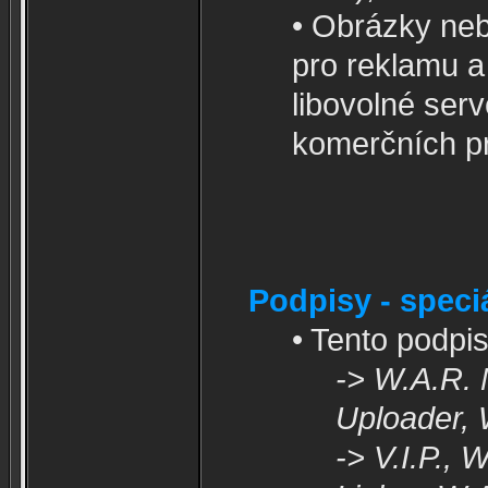
• Obrázky neb
pro reklamu a
libovolné ser
komerčních pr
Podpisy - speci
• Tento podpi
-> W.A.R. 
Uploader, 
-> V.I.P.,