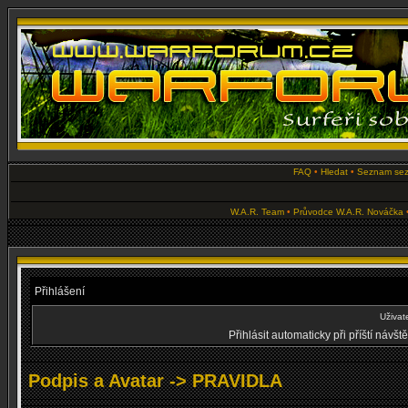
FAQ
•
Hledat
•
Seznam se
W.A.R. Team
•
Průvodce W.A.R. Nováčka
Přihlášení
Uživat
Přihlásit automaticky při příští návš
Podpis a Avatar -> PRAVIDLA