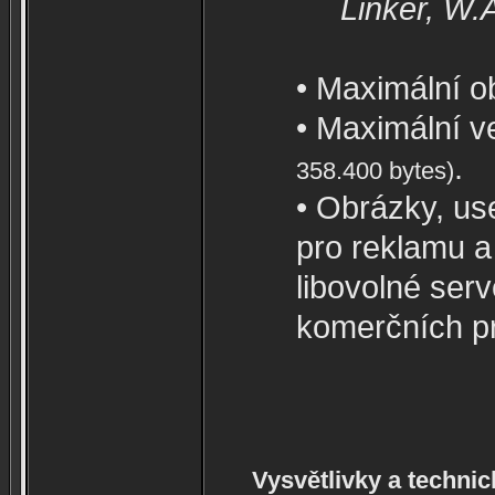
Linker, W.
• Maximální o
• Maximální v
.
358.400 bytes)
• Obrázky, use
pro reklamu a
libovolné ser
komerčních pr
Vysvětlivky a techni