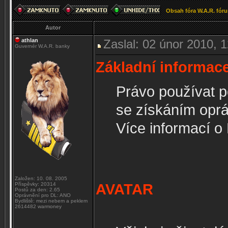
Obsah fóra W.A.R. fór
Autor
athlan
Zaslal: 02 únor 2010, 
Guvernér W.A.R. banky
Základní informac
Právo používat p
se získáním oprá
Více informací o
Založen: 10. 08. 2005
AVATAR
Příspěvky: 20314
Postů za den: 2.65
Oprávnění pro DL: ANO
Bydliště: mezi nebem a peklem
2614482 warmoney