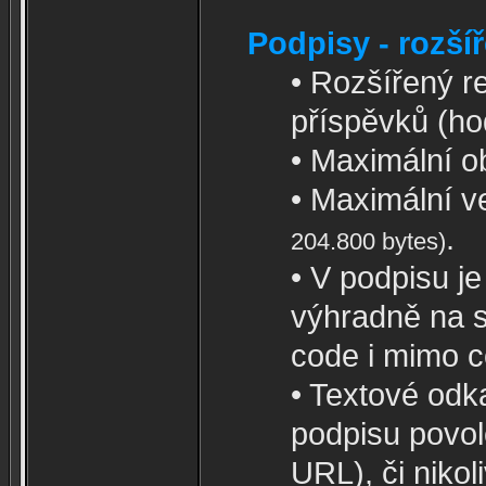
Podpisy - rozší
• Rozšířený re
příspěvků (ho
• Maximální o
• Maximální v
.
204.800 bytes)
• V podpisu j
výhradně na 
code i mimo c
• Textové odk
podpisu povol
URL), či nikoli