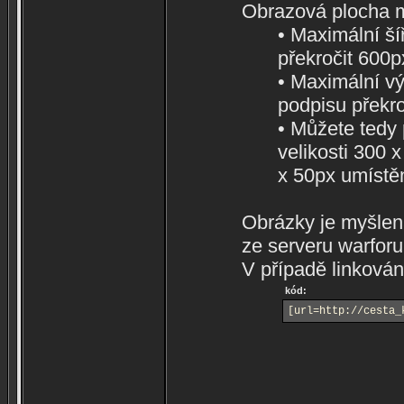
Obrazová plocha 
• Maximální ší
překročit 600p
• Maximální vý
podpisu překro
• Můžete tedy 
velikosti 300 
x 50px umístě
Obrázky je myšlena
ze serveru warfor
V případě linková
kód:
[url=http://cesta_