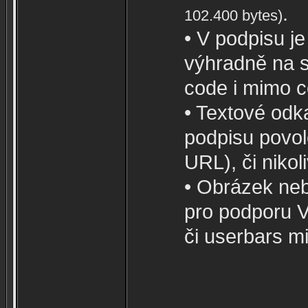
.
102.400 bytes)
• V podpisu j
výhradně na 
code i mimo c
• Textové odk
podpisu povol
URL), či nikoli
• Obrázek neb
pro podporu V
či userbars 