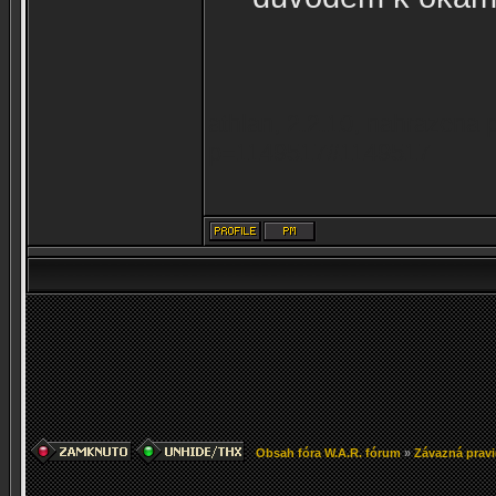
athlan, 2.2.10, nahrazena 
p=1149517#1149517
Obsah fóra W.A.R. fórum
»
Závazná pravi