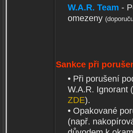
W.A.R. Team
- 
omezeny
(doporuč
Sankce při porušen
• Při porušení p
W.A.R. Ignorant (
ZDE
).
• Opakované poruš
(např. nakopírov
důvodem k okamži