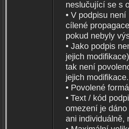
neslučující se s
• V podpisu není
cílené propagace
pokud nebyly vý
• Jako podpis nen
jejich modifikace
tak není povoleno
jejich modifikace.
• Povolené formát
• Text / kód pod
omezení je dáno 
ani individuálně,
• Maximální velik