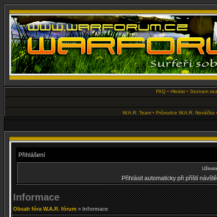
FAQ
•
Hledat
•
Seznam se
W.A.R. Team
•
Průvodce W.A.R. Nováčka
Přihlášení
Uživat
Přihlásit automaticky při příští návš
Informace
Obsah fóra W.A.R. fórum
» Informace