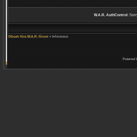
W.A.R. AuthControl:
Sorry
Obsah fóra W.A.R. fórum
» Informace
Powered 