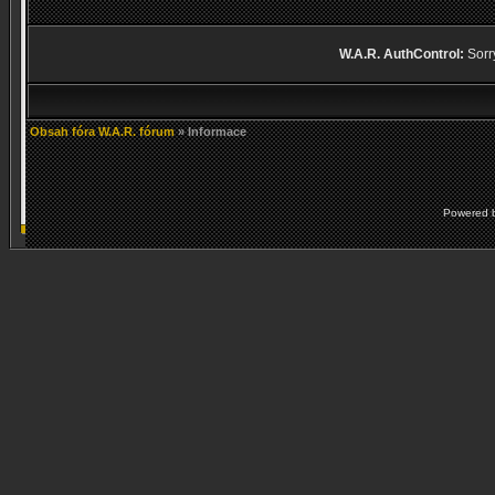
W.A.R. AuthControl:
Sorry
Obsah fóra W.A.R. fórum
» Informace
Powered 