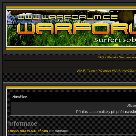
FAQ
•
Hledat
•
Seznam se
W.A.R. Team
•
Průvodce W.A.R. Nováčka
Přihlášení
Uživat
Přihlásit automaticky při příští návš
Informace
Obsah fóra W.A.R. fórum
» Informace