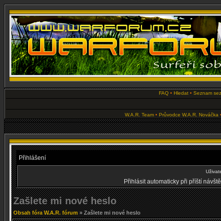
FAQ
•
Hledat
•
Seznam se
W.A.R. Team
•
Průvodce W.A.R. Nováčka
Přihlášení
Uživat
Přihlásit automaticky při příští návš
Zašlete mi nové heslo
Obsah fóra W.A.R. fórum
» Zašlete mi nové heslo