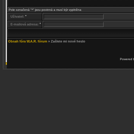
Pole označená "*" jsou povinná a musí být vyplněna
*
Uživatel:
*
E-mailová adresa:
Obsah fóra W.A.R. fórum
» Zašlete mi nové heslo
Powered 