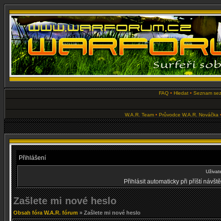
FAQ
•
Hledat
•
Seznam se
W.A.R. Team
•
Průvodce W.A.R. Nováčka
Přihlášení
Uživat
Přihlásit automaticky při příští návš
Zašlete mi nové heslo
Obsah fóra W.A.R. fórum
» Zašlete mi nové heslo