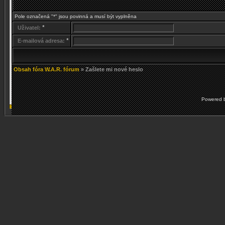
Pole označená "*" jsou povinná a musí být vyplněna
*
Uživatel:
*
E-mailová adresa:
Obsah fóra W.A.R. fórum
» Zašlete mi nové heslo
Powered 