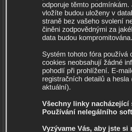
odporuje těmto podmínkám. Ja
vložíte budou uloženy v data
straně bez vašeho svolení n
činěni zodpovědnými za jaké
data budou kompromitována
Systém tohoto fóra používá c
cookies neobsahují žádné info
pohodlí při prohlížení. E-mai
registračních detailů a hesl
aktuální).
Všechny linky nacházející s
Používání nelegálního soft
Vyzývame Vás, aby jste si 