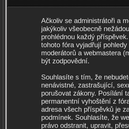
Ačkoliv se administrátoři a m
jakýkoliv všeobecně nežádouc
prohlédnou každý příspěvek.
tohoto fóra vyjadřují pohledy
moderátorů a webmastera (mi
být zodpovědní.
Souhlasíte s tím, že nebudete
nenávistné, zastrašující, se
porušovat zákony. Posílání 
permanentní vyhoštění z fóra
adresa všech příspěvků je z
podmínek. Souhlasíte, že web
právo odstranit, upravit, pře