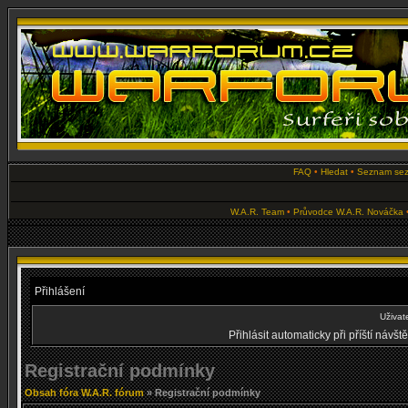
FAQ
•
Hledat
•
Seznam se
W.A.R. Team
•
Průvodce W.A.R. Nováčka
Přihlášení
Uživat
Přihlásit automaticky při příští návš
Registrační podmínky
Obsah fóra W.A.R. fórum
» Registrační podmínky