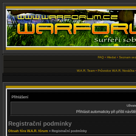
FAQ
•
Hledat
•
Seznam se
W.A.R. Team
•
Průvodce W.A.R. Nováčka
Přihlášení
Uživat
Přihlásit automaticky při příští návš
Registrační podmínky
Obsah fóra W.A.R. fórum
» Registrační podmínky