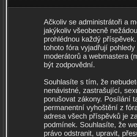
Ačkoliv se administrátoři a m
jakýkoliv všeobecně nežádouc
prohlédnou každý příspěvek.
tohoto fóra vyjadřují pohledy
moderátorů a webmastera (mi
být zodpovědní.
Souhlasíte s tím, že nebudete
nenávistné, zastrašující, se
porušovat zákony. Posílání 
permanentní vyhoštění z fóra
adresa všech příspěvků je z
podmínek. Souhlasíte, že web
právo odstranit, upravit, pře