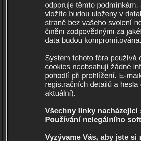
odporuje těmto podmínkám. Ja
vložíte budou uloženy v data
straně bez vašeho svolení n
činěni zodpovědnými za jaké
data budou kompromitována
Systém tohoto fóra používá c
cookies neobsahují žádné info
pohodlí při prohlížení. E-mai
registračních detailů a hesl
aktuální).
Všechny linky nacházející s
Používání nelegálního soft
Vyzývame Vás, aby jste si 