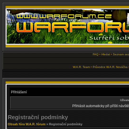
FAQ
•
Hledat
•
Seznam se
W.A.R. Team
•
Průvodce W.A.R. Nováčka
Přihlášení
Uživat
Přihlásit automaticky při příští návš
Registrační podmínky
Obsah fóra W.A.R. fórum
» Registrační podmínky