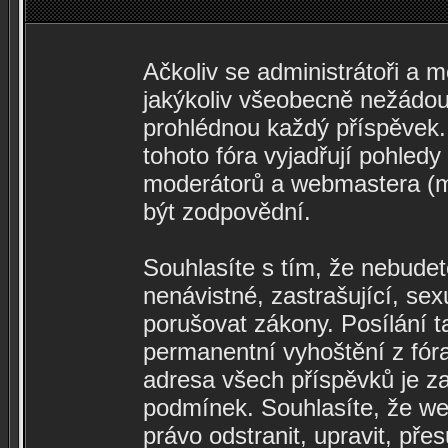
Ačkoliv se administrátoři a m
jakýkoliv všeobecně nežádouc
prohlédnou každý příspěvek.
tohoto fóra vyjadřují pohledy
moderátorů a webmastera (mi
být zodpovědní.
Souhlasíte s tím, že nebudete
nenávistné, zastrašující, se
porušovat zákony. Posílání 
permanentní vyhoštění z fóra
adresa všech příspěvků je z
podmínek. Souhlasíte, že web
právo odstranit, upravit, pře