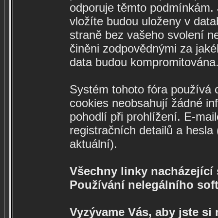
odporuje těmto podmínkám. Ja
vložíte budou uloženy v data
straně bez vašeho svolení n
činěni zodpovědnými za jaké
data budou kompromitována
Systém tohoto fóra používá c
cookies neobsahují žádné info
pohodlí při prohlížení. E-mai
registračních detailů a hesl
aktuální).
Všechny linky nacházející s
Používání nelegálního soft
Vyzývame Vás, aby jste si 