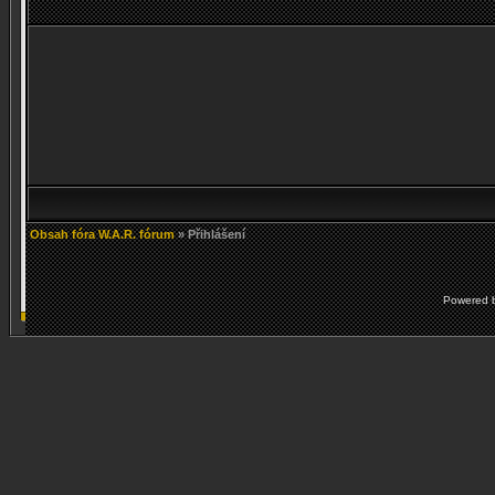
Obsah fóra W.A.R. fórum
» Přihlášení
Powered 