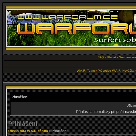
FAQ
•
Hledat
•
Seznam se
W.A.R. Team
•
Průvodce W.A.R. Nováčka
Přihlášení
Uživat
Přihlásit automaticky při příští návš
Přihlášení
Obsah fóra W.A.R. fórum
» Přihlášení