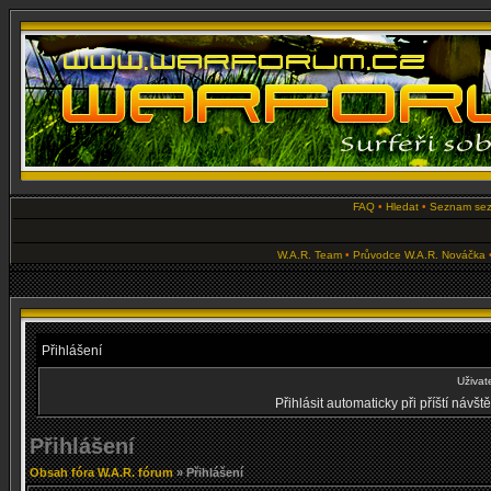
FAQ
•
Hledat
•
Seznam se
W.A.R. Team
•
Průvodce W.A.R. Nováčka
Přihlášení
Uživat
Přihlásit automaticky při příští návš
Přihlášení
Obsah fóra W.A.R. fórum
» Přihlášení