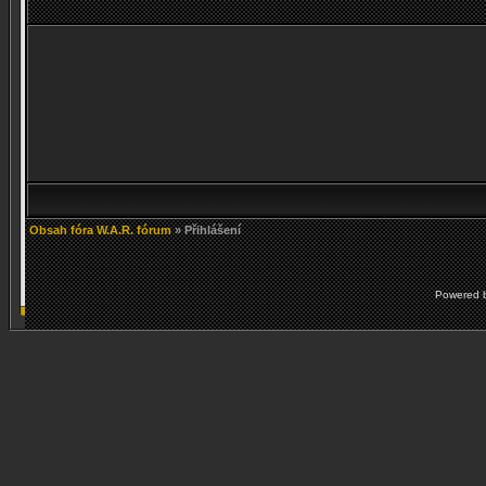
Obsah fóra W.A.R. fórum
» Přihlášení
Powered 