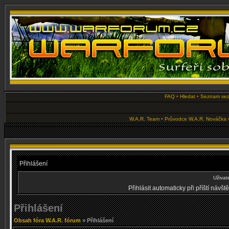
FAQ
•
Hledat
•
Seznam se
W.A.R. Team
•
Průvodce W.A.R. Nováčka
Přihlášení
Uživat
Přihlásit automaticky při příští návš
Přihlášení
Obsah fóra W.A.R. fórum
» Přihlášení