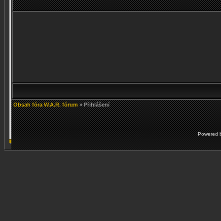
Obsah fóra W.A.R. fórum
» Přihlášení
Powered 