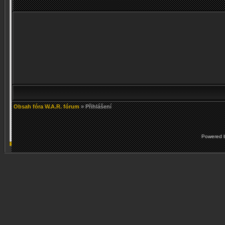
Obsah fóra W.A.R. fórum
» Přihlášení
Powered 