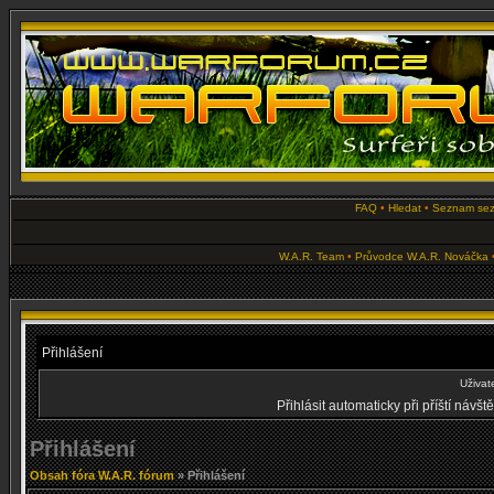
FAQ
•
Hledat
•
Seznam se
W.A.R. Team
•
Průvodce W.A.R. Nováčka
Přihlášení
Uživat
Přihlásit automaticky při příští návš
Přihlášení
Obsah fóra W.A.R. fórum
» Přihlášení