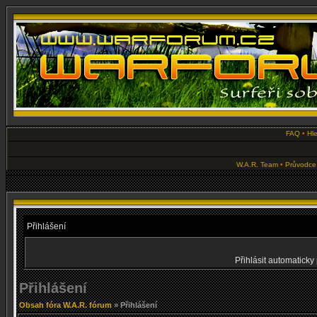
FAQ
•
Hl
W.A.R. Team
•
Průvodce
Přihlášení
Přihlásit automaticky 
Přihlášení
Obsah fóra W.A.R. fórum
» Přihlášení