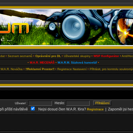
edat
•
Seznam seznamů
•
Oprávnění pro DL
•
Uživatelské skupiny
•
WSP Konfigurátor
•
Anti/Hod
•
W.A.R. MECENÁŠ
•
W.A.R.M. Sázková kancelář
•
 W.A.R. Nováčka
•
!!Reklamní Prostor!!
•
Registrace
Nastavení
•
Přihlásit, pro kontrolu soukrom
:
Heslo:
Uživatel
při příští návštěvě
Nejsi dosud člen W.A.R. fóra?
| Zapoměl jsi he
Registrace