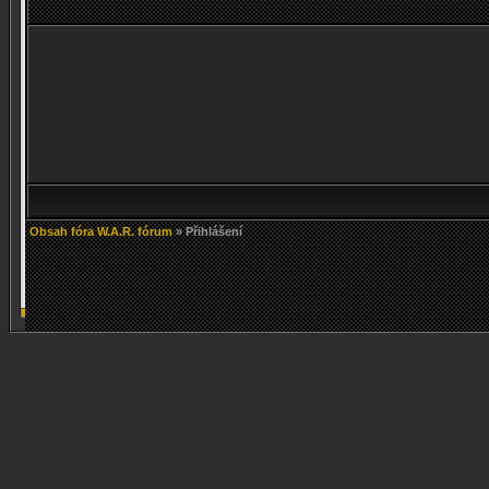
Obsah fóra W.A.R. fórum
» Přihlášení