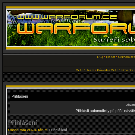
FAQ
•
Hledat
•
Seznam se
W.A.R. Team
•
Průvodce W.A.R. Nováčka
Přihlášení
Uživat
Přihlásit automaticky při příští návš
Přihlášení
Obsah fóra W.A.R. fórum
» Přihlášení