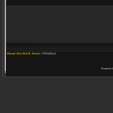
Obsah fóra W.A.R. fórum
» Přihlášení
Powered 