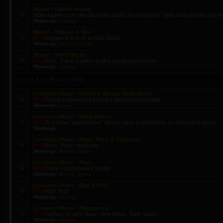
Music - Vlastní tvorba
Máte kapelu a chcete dát světu vědět, že existujete? Tady máte prostor pro m
Moderuje:
wardog
Music - Reggae & Ska
Reggae a ska, to je naše láska
Moderuje:
LalaRastaMan
Music - World Music
Etnic, Tribal, tradiční hudba nezápadních kultur
Moderuje:
wardog
LossLess Music Hall
Lossless Music - Czech & Slovak Made Music
Česká a slovenská tvorba v bezztrátové kvalitě
Moderuje:
egon
Lossless Music - Metal Hearts
To z čeho "depešákům" slezou vlasy a technařům se nedostává dechu
Moderuje:
Lossless Music - Rock, Punk & Hardcore
Rock, Punk, Hardcore
Moderuje:
Basnik_Spina
Lossless Music - Pop
Popík v bezztrátové kvalitě
Moderuje:
Basnik_Spina
Lossless Music - Rap & RnB
RAP, RnB
Moderuje:
wardog
Lossless Music - Electronica
Techno, Drum'n Bass, New Wave, Dark Wave
Moderuje:
Ferdish