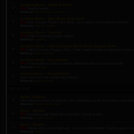
Lossless Music - Trance & Dance
Taneční hudba
Moderují:
Second_Sun
,
wardog
Lossless Music - Jazz, Blues, Soul, Funk
Acid, Smooth, Rhythm and Blues, Soul a další v bezztrátovém formátu
Moderuje:
Basnik_Spina
Lossless Music - Classical
Užijte si klasickou hudbu naplno
Moderuje:
wardog
Lossless Music - Folk & Country, World Music, Reggae, Relax
Folk & Country, Reggae, Etnic, Tribal, tradiční hudba nezápadních kultur
Moderují:
egon
,
wardog
Lossless Music - Soundtracks
Poslechněte si hudbu z vašeho oblíbeného filmu ve vysoké kvalitě
Moderuje:
wardog
Lossless Music - Nezařaditelné
Aneb místo pro vše ostatní bezztrátové
Moderují:
egon
,
wardog
Movie Hall
Movie - Diskuse
Vše o filmové tvorbě od Karkulky přes Spielberga až po Terminátora aneb přidej
Moderují:
coodel
,
karry_karry
Movie - Hledám
Nemůžete najít nějaký film nebo klip? Zkuste to tady ...
Moderují:
coodel
,
zoe.x
Movie - Divadlo
Vlákna, která znamenají svět.. vše co se týká divadla: činohra, opera, muz
Moderuje:
petr s