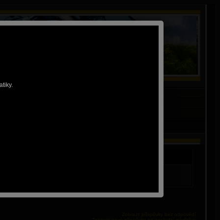
tiky.
nosti
ých zpráv
•
Přihlášení
slo?
Obnovit heslo
Zobrazit příspěvky bez odpovědí
Zobrazit nové příspěvky od poslední návštěvy