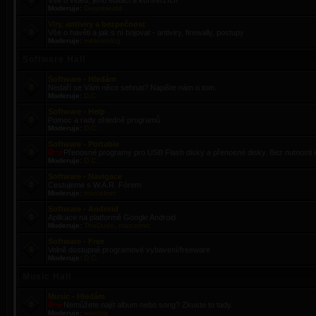
Vše o videu, jeho editaci a konverzích
Moderuje:
Gwynbleidd
Viry, antiviry a bezpečnost
Vše o havěti a jak s ní bojovat - antiviry, firewally, postupy
Moderuje:
meteorolog
Software Hall
Software - Hledám
Nedaří se Vám něco sehnat? Napište nám o tom.
Moderuje:
D.C.
Software - Help
Pomoc a rady ohledně programů
Moderuje:
D.C.
Software - Portable
Přenosné programy pro USB Flash disky a přenosné disky. Bez nutnosti i
Moderuje:
D.C.
Software - Navigace
Cestujeme s W.A.R. Fórem
Moderuje:
marcelmrc
Software - Android
Aplikace na platformě Google Android
Moderuje:
TheDude
,
marcelmrc
Software - Free
Volně dostupné programové vybavení/freeware
Moderuje:
D.C.
Music Hall
Music - Hledám
Nemůžete najít album nebo song? Zkuste to tady.
Moderuje:
wardog