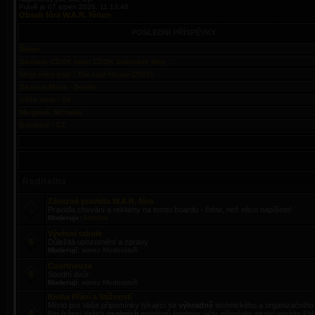
Právě je 07 srpen 2026, 11:13:46
Obsah fóra W.A.R. fórum
POSLEDNÍ PŘÍSPĚVKY
Škwor
Seznam: CZ/SK nebo CZ/SK dabované filmy ...
Úkryt nebo past / The Last House (2026)
Seznam Movie - Seriály
Vôňa mora / SK
Merglová, Michaela
Extraktoři / CZ
Ředitelna
Závazná pravidla W.A.R. fóra
Pravidla chování a reklamy na tomto boardu - čtěte, než něco napíšete!
Moderuje:
Antoine
Vývěsní tabule
Důležitá upozornění a zprávy
Moderují:
warez Moderátoři
Courthouse
Soudní dvůr
Moderují:
warez Moderátoři
Kniha Přání a Stížností
Místo pro Vaše připomínky týkající se
výhradně
technického a organizačního 
Pro řešení Vašich
osobních
problémů (podpisy, účty, příspěvky, tresty) využijte PM