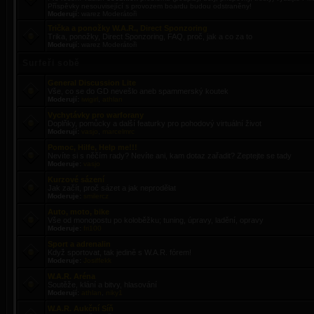
Příspěvky nesouvisející s provozem boardu budou odstraněny!
Moderují:
warez Moderátoři
Trička a ponožky W.A.R., Direct Sponzoring
Trika, ponožky, Direct Sponzoring, FAQ, proč, jak a co za to
Moderují:
warez Moderátoři
Surfeři sobě
General Discussion Lite
Vše, co se do GD nevešlo aneb spammerský koutek
Moderují:
iwigirl
,
athlan
Vychytávky pro warforany
Doplňky, pomůcky a další featurky pro pohodový virtuální život
Moderují:
vasjo
,
marcelmrc
Pomoc, Hilfe, Help me!!!
Nevíte si s něčím rady? Nevíte ani, kam dotaz zařadit? Zeptejte se tady
Moderuje:
vasjo
Kurzové sázení
Jak začít, proč sázet a jak neprodělat
Moderuje:
smilercz
Auto, moto, bike
Vše od monopostu po koloběžku; tuning, úpravy, ladění, opravy
Moderuje:
fri100
Sport a adrenalin
Když sportovat, tak jedině s W.A.R. fórem!
Moderuje:
Josiffekk
W.A.R. Aréna
Soutěže, klání a bitvy, hlasování
Moderují:
athlan
,
niky1
W.A.R. Aukční Síň