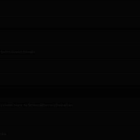
 v bezztrátovém formátu
 vlastní názor na film/seriál/herce/režiséra/žánr
ikál...