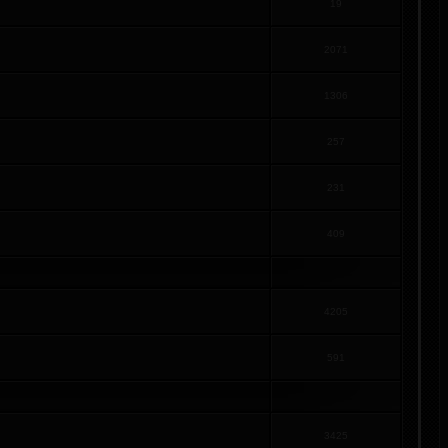
19
2071
1306
257
231
409
4205
591
3425