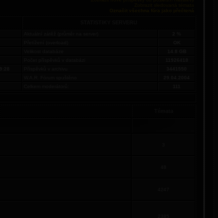
Zobrazit sledovaná témata
Označit všechna fóra jako přečtená
STATISTIKY SERVERU
Aktuální zátěž (průměr na server)
2 %
Přetížení (overload)
OK
Velikost databáze
14.8 GB
Počet příspěvků v databázi
11926418
9:28
Příspěvků v archivu
3441550
W.A.R. Fórum spuštěno
29.04.2004
Celkem moderátorů:
111
Témata
3
48
4247
2385