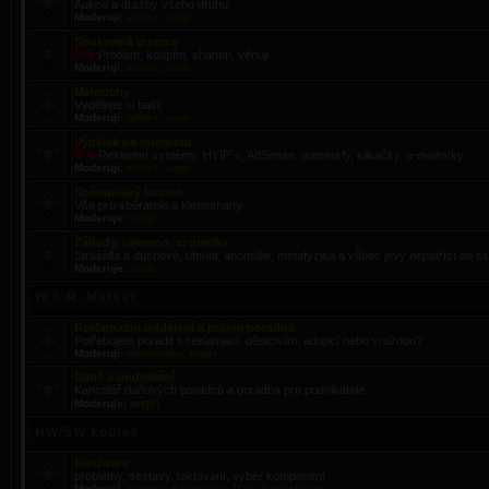
Aukce a dražby všeho druhu
Moderují:
athlan
,
vasjo
Soukromá inzerce
Prodám, koupím, sháním, věnuji
Moderují:
athlan
,
vasjo
Melouchy
Vydělejte si balík
Moderují:
athlan
,
vasjo
Výdělek na internetu
Reklamní systémy, HYIP´s, AdSense, autosurfy, klikačky, e-mailovky
Moderují:
athlan
,
vasjo
Sběratelský koutek
Vše pro sběratele a kleptomany
Moderuje:
vasjo
Záhady, tajemno, ezoterika
Strašidla a duchové, ufouni, anomálie, metafyzika a vůbec jevy nepatřící do 
Moderuje:
vasjo
W.A.R. Market
Reklamační oddělení a právní poradna
Potřebujete poradit s reklamací, dědictvím, adopcí nebo vraždou?
Moderují:
meteorolog
,
iwigirl
Daně a podnikání
Kancelář daňových poradců a poradna pro podnikatele
iwigirl
Moderuje:
HW/SW koutek
Hardware
problémy, sestavy, taktování, výběr komponent
Moderují:
Antoine
,
Killing joke
,
TOW
,
bandolier.wz