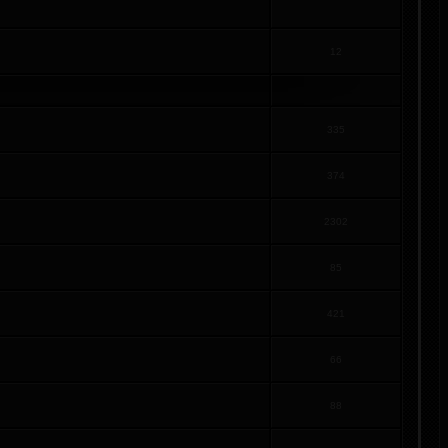
12
335
374
2302
85
421
66
88