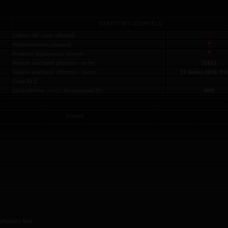
STATISTIKY UŽIVATELŮ
Celkem On - Line uživatelů
6844
Registrovaných uživatelů
Poslední registrovaný uživatel
Nejvíce současně přítomno - počet
72612
Nejvíce současně přítomno - datum
17 duben 2016, 0:4
Tvoje ID ()
Oprávnění ke
vstupu
do download fór
ANO
Fórum
provozu fóra.
.