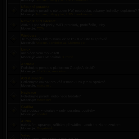
Nákupní poradna
Potřebujete poradit s nákupem HW, notebooku, tiskárny, ledničky, depilátoru? 
Moderují:
Antoine
,
Killing joke
,
TOW
,
bandolier.wz
Network and Internet
Aktivní i pasívní prvky, WiFi, protokoly, prohlížeče, utility
Moderuje:
TOW
Windows
Je to pomalý? Místo startu vidíte BSOD? Jste tu správně...
Moderují:
Antoine
,
bandolier.wz
,
Lichteneger
Linux
aneb čert vem mrkvosoft
x-rated
Moderují:
warez Moderátoři,
Android
Potřebujete pomoc s platformou Google Android?
Moderuje:
TheDude
,
marcelmrc
iOS & iPadOS
Potřebujete cokoliv pro Váš iPhone? Pak jste tu správně...
Moderuje:
marcelmrc
Navigace
Potřebujete poradit, nebo něco hledáte?
Moderuje:
marcelmrc
Grafika
Vaše dotazy + tutorialy + rady, poradna, postřehy
Moderuje:
coodel
Audio
nahrávám, upravuju, stříhám, převádím... aneb kouzla se zvukem
Moderuje:
Gwynbleidd
Video