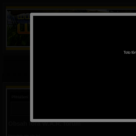
Toto fó
FAQ
•
Hl
W.A.R. Team
•
Průvodce
Přihlášení
Přihlásit automaticky 
Obsah fóra W.A.R. fórum
Naposledy jste zde byl