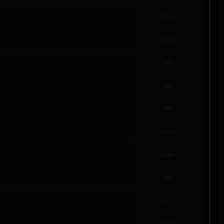
8243
1916
825
198
349
1012
1096
495
107
187