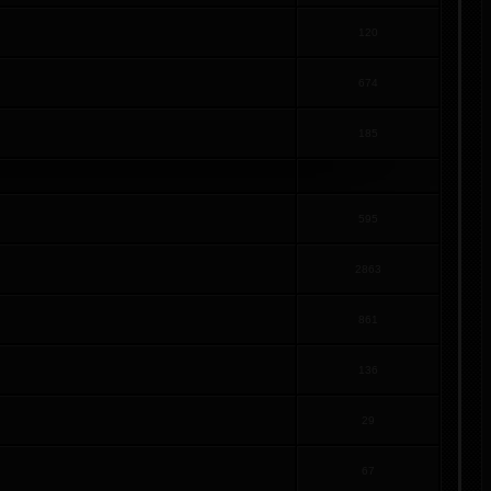
120
674
185
595
2863
861
136
29
67