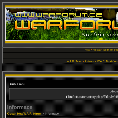
FAQ
•
Hledat
•
Seznam se
W.A.R. Team
•
Průvodce W.A.R. Nováčka
Přihlášení
Uživat
Přihlásit automaticky při příští návš
Informace
Obsah fóra W.A.R. fórum
» Informace