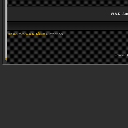
W.A.R. Aut
Obsah fóra W.A.R. fórum
» Informace
Powered 