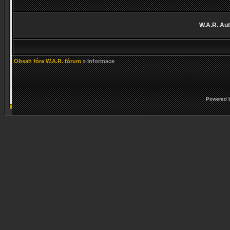
W.A.R. Aut
Obsah fóra W.A.R. fórum
» Informace
Powered 