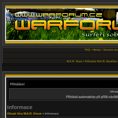
FAQ
•
Hledat
•
Seznam se
W.A.R. Team
•
Průvodce W.A.R. Nováčka
Přihlášení
Uživat
Přihlásit automaticky při příští návš
Informace
Obsah fóra W.A.R. fórum
» Informace