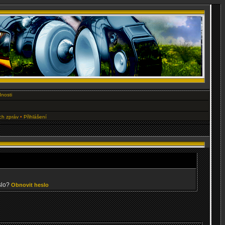
nosti
ých zpráv
•
Přihlášení
slo?
Obnovit heslo