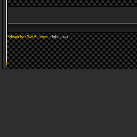
Obsah fóra W.A.R. fórum
» Informace