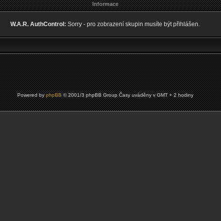
Informace
W.A.R. AuthControl:
Sorry - pro zobrazení skupin musíte být přihlášen.
Powered by
phpBB
© 2001/3 phpBB Group Časy uváděny v GMT + 2 hodiny