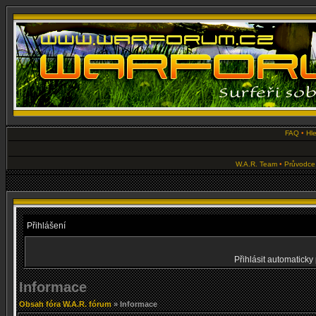
FAQ
•
Hl
W.A.R. Team
•
Průvodce
Přihlášení
Přihlásit automaticky 
Informace
Obsah fóra W.A.R. fórum
» Informace