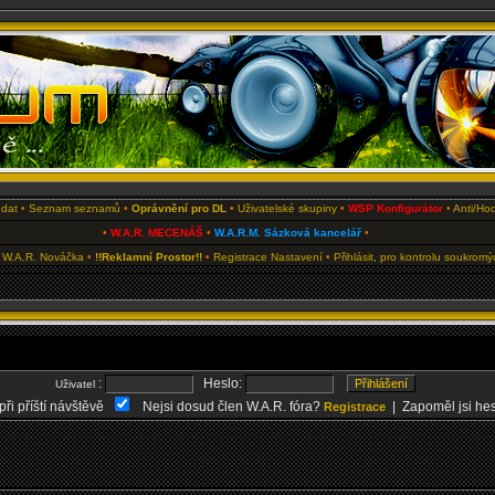
edat
•
Seznam seznamů
•
Oprávnění pro DL
•
Uživatelské skupiny
•
WSP Konfigurátor
•
Anti/Hod
•
W.A.R. MECENÁŠ
•
W.A.R.M. Sázková kancelář
•
 W.A.R. Nováčka
•
!!Reklamní Prostor!!
•
Registrace
Nastavení
•
Přihlásit, pro kontrolu soukrom
:
Heslo:
Uživatel
při příští návštěvě
Nejsi dosud člen W.A.R. fóra?
| Zapoměl jsi he
Registrace