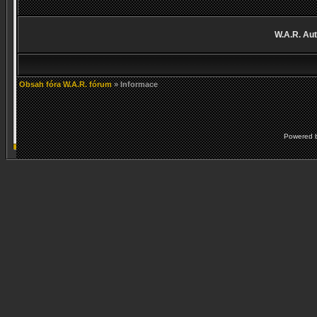
W.A.R. Aut
Obsah fóra W.A.R. fórum
» Informace
Powered 