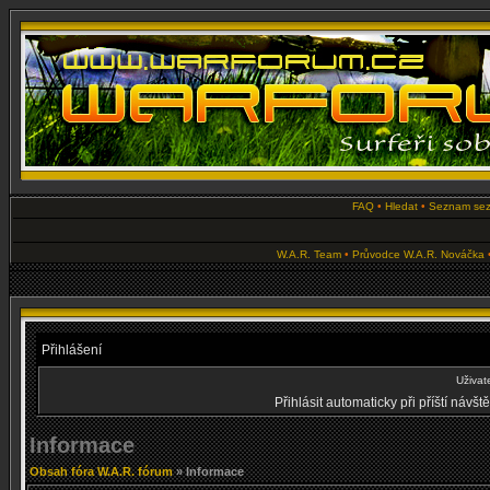
FAQ
•
Hledat
•
Seznam se
W.A.R. Team
•
Průvodce W.A.R. Nováčka
Přihlášení
Uživat
Přihlásit automaticky při příští návš
Informace
Obsah fóra W.A.R. fórum
» Informace