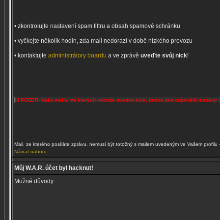
• zkontrolujte nastavení spam filtru a obsah spamové schránku
• vyčkejte několik hodin, zda mail nedorazí v době nízkého provozu
• kontaktujte
administrátory boardu
a ve zprávě
uveďte svůj nick
!
!!! POZOR: Vaše maily, ve kterých nebude uveden nick, budou bez odpovědi mazány !
Mail, ze kterého posíláte zprávu, nemusí být totožný s mailem uvedeným ve Vašem profilu 
Návrat nahoru
Můj W.A.R. účet byl hacknut!
Možné důvody: