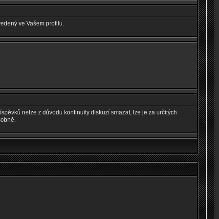
vedený ve Vašem profilu.
spěvků nelze z důvodu kontinuity diskuzí smazat, lze je za určitých
sobně.