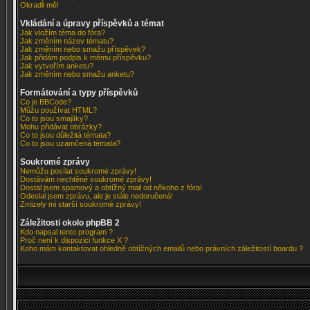
Okradli mě!
Vkládání a úpravy příspěvků a témat
Jak vložím téma do fóra?
Jak změním název tématu?
Jak změním nebo smažu příspěvek?
Jak přidám podpis k mému příspěvku?
Jak vytvořím anketu?
Jak změním nebo smažu anketu?
Formátování a typy příspěvků
Co je BBCode?
Můžu používat HTML?
Co to jsou smajlíky?
Mohu přidávat obrázky?
Co to jsou důležitá témata?
Co to jsou uzamčená témata?
Soukromé zprávy
Nemůžu posílat soukromé zprávy!
Dostávám nechtěné soukromé zprávy!
Dostal jsem spamový a obtížný mail od někoho z fóra!
Odeslal jsem zprávu, ale je stále nedoručená!
Zmizely mi starší soukromé zprávy!
Záležitosti okolo phpBB 2
Kdo napsal tento program ?
Proč není k dispozici funkce X ?
Koho mám kontaktovat ohledně obtížných emailů nebo právních záležitostí boardu ?