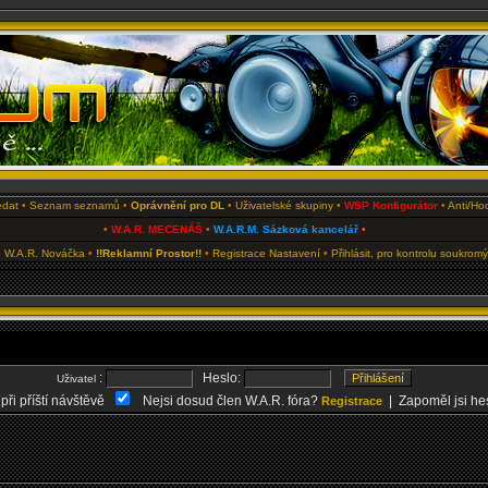
edat
•
Seznam seznamů
•
Oprávnění pro DL
•
Uživatelské skupiny
•
WSP Konfigurátor
•
Anti/Ho
•
W.A.R. MECENÁŠ
•
W.A.R.M. Sázková kancelář
•
 W.A.R. Nováčka
•
!!Reklamní Prostor!!
•
Registrace
Nastavení
•
Přihlásit, pro kontrolu soukrom
:
Heslo:
Uživatel
 při příští návštěvě
Nejsi dosud člen W.A.R. fóra?
| Zapoměl jsi he
Registrace