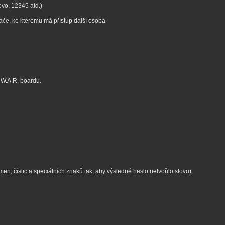
ovo, 12345 atd.)
tače, ke kterému má přístup další osoba
W.A.R. boardu.
, číslic a speciálních znaků tak, aby výsledné heslo netvořilo slovo)