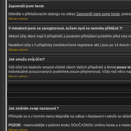
Zapomněl jsem heslo
Klikněte v přihlašovacím dialogu na odkaz
Zapomněl jsem svoje heslo
, pokr
Návrat nahoru
V minulosti jsem se zaregistroval, ovšem nyní se nemohu přihlásit ?!
Aktivní účty, které mají 0 příspěvků a poslední přihlášení proběhlo před více
Neaktivní účty s 0 příspěvky (nedokončené registrace atd.) jsou po 14 dnech
Návrat nahoru
Jak smažu svůj účet?
Váš účet lze kdykoliv smazat včetně všech Vašich příspěvků a témat
pouze t
individuálně posuzovaných podmínek pouze přejmenovat. Vždy než něco napí
Návrat nahoru
Jak změním svoje nastavení ?
Přihlaste se a v horním menu klepněte na odkaz •
Nastavení
• otevře se strá
POZOR
- neprovádějte v jednom kroku SOUČASNOU změnu hesla a e-mailu, ji
Návrat nahoru