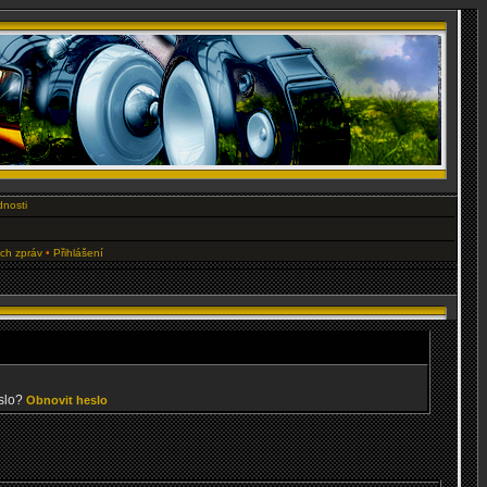
dnosti
ých zpráv
•
Přihlášení
slo?
Obnovit heslo