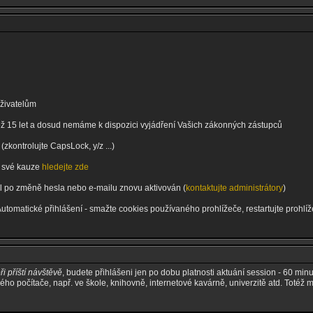
uživatelům
 než 15 let a dosud nemáme k dispozici vyjádření Vašich zákonných zástupců
zkontrolujte CapsLock, y/z ...)
 o své kauze
hledejte zde
byl po změně hesla nebo e-mailu znovu aktivován (
kontaktujte administrátory
)
Automatické přihlášení - smažte cookies používaného prohlížeče, restartujte prohl
ři příští návštěvě
, budete přihlášeni jen po dobu platnosti aktuání session - 60 minut
ného počítače, např. ve škole, knihovně, internetové kavárně, univerzitě atd. Totéž 