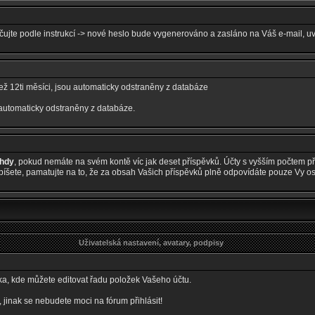
ačujte podle instrukcí -> nové heslo bude vygenerováno a zasláno na Váš e-mail, u
 než 12ti měsíci, jsou automaticky odstraněny z databáze
 automaticky odstraněny z databáze.
ehdy
, pokud nemáte na svém kontě víc jak deset příspěvků. Účty s vyšším počtem pří
šete, pamatujte na to, že za obsah Vašich příspěvků plně odpovídáte pouze Vy o
Uživatelská nastavení, avatary, podpisy
nka, kde můžete editovat řadu položek Vašeho účtu.
nak se nebudete moci na fórum přihlásit!