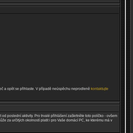
ížeč a opět se přihlaste. V případě neúspěchu neprodleně
kontaktujte
 od poslední aktivity. Pro trvalé přihlášení zaškrtněte toto políčko - ovšem
může za určitých okolností platit i pro Vaše domácí PC, ke kterému má v