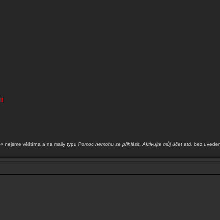
!!
-> nejsme věštírna a na maily typu
Pomoc nemohu se přihlásit, Aktivujte můj účet atd.
bez uveden