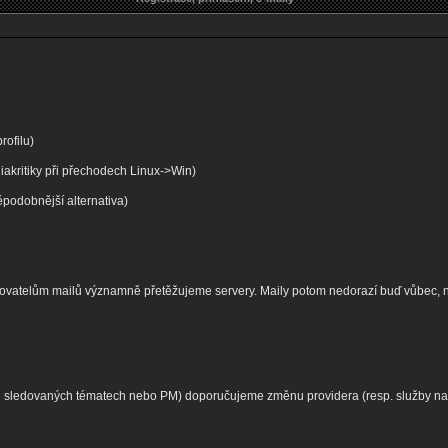
rofilu)
diakritiky při přechodech Linux->Win)
podobnější alternativa)
ytovatelům mailů významně přetěžujeme servery. Maily potom nedorazí buď vůbec,
ve sledovaných tématech nebo PM) doporučujeme změnu providera (resp. služby na p