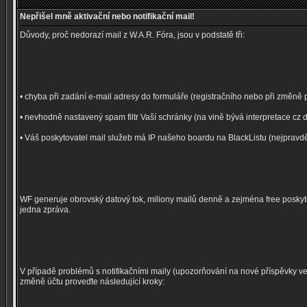
Nepřišel mně aktivační nebo notifikační mail!
Důvody, proč nedorazí mail z W.A.R. Fóra, jsou v podstatě tři:
• chyba při zadání e-mail adresy do formuláře (registračního nebo při změně p
• nevhodně nastavený spam filtr Vaší schránky (na vině bývá interpretace cz 
• Váš poskytovatel mail služeb má IP našeho boardu na BlackListu (nejpravdě
WF generuje obrovský datový tok, miliony mailů denně a zejména free posk
jedna zpráva.
V případě problémů s notifikačními maily (upozorňování na nové příspěvky 
změně účtu proveďte následující kroky: