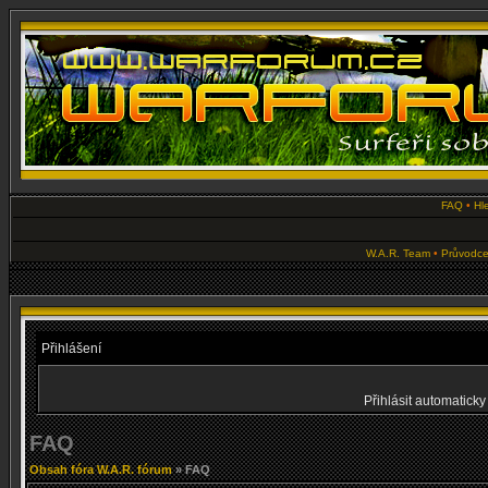
FAQ
•
Hl
W.A.R. Team
•
Průvodce
Přihlášení
Přihlásit automaticky
FAQ
Obsah fóra W.A.R. fórum
» FAQ