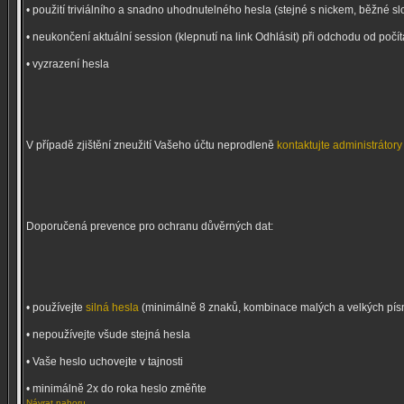
• použití triviálního a snadno uhodnutelného hesla (stejné s nickem, běžné sl
• neukončení aktuální session (klepnutí na link Odhlásit) při odchodu od počí
• vyzrazení hesla
V případě zjištění zneužití Vašeho účtu neprodleně
kontaktujte administrátory
Doporučená prevence pro ochranu důvěrných dat:
• používejte
silná hesla
(minimálně 8 znaků, kombinace malých a velkých písmen
• nepoužívejte všude stejná hesla
• Vaše heslo uchovejte v tajnosti
• minimálně 2x do roka heslo změňte
Návrat nahoru