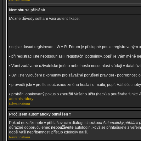
Nemohu se přihlásit
Možné důvody selhání Vaší autentifikace:
• nejste dosud registrován - W.A.R. Fórum je přístupné pouze registrovaným 
• při registraci jste neodsouhlasili registrační podmínky, popř. je Vám méně
• Vámi zadávané uživatelské jméno nebo heslo nesouhlasí s údaji v databázi (
• Byli jste vyloučeni z komunity pro závažné porušení pravidel - podrobnosti
• provedli jste v profilu současnou změnu hesla i e-mailu, popř. Váš účet ne
• proběhl opakovaný pokus o zneužití Vašeho účtu (hack) a používáte funkci 
administrátory
Návrat nahoru
Proč jsem automaticky odhlášen ?
Pokud nezaškrtnete v přihlašovacím dialogu checkbox
Automaticky přihlásit p
důrazně doporučujeme:
nepoužívejte
autologin. když se přihlašujete z veřej
době Vaší nepřítomnosti přístup kdokoliv další.
Návrat nahoru