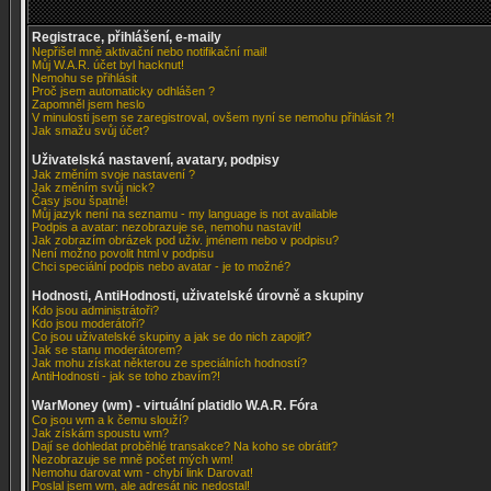
Registrace, přihlášení, e-maily
Nepřišel mně aktivační nebo notifikační mail!
Můj W.A.R. účet byl hacknut!
Nemohu se přihlásit
Proč jsem automaticky odhlášen ?
Zapomněl jsem heslo
V minulosti jsem se zaregistroval, ovšem nyní se nemohu přihlásit ?!
Jak smažu svůj účet?
Uživatelská nastavení, avatary, podpisy
Jak změním svoje nastavení ?
Jak změním svůj nick?
Časy jsou špatně!
Můj jazyk není na seznamu - my language is not available
Podpis a avatar: nezobrazuje se, nemohu nastavit!
Jak zobrazím obrázek pod uživ. jménem nebo v podpisu?
Není možno povolit html v podpisu
Chci speciální podpis nebo avatar - je to možné?
Hodnosti, AntiHodnosti, uživatelské úrovně a skupiny
Kdo jsou administrátoři?
Kdo jsou moderátoři?
Co jsou uživatelské skupiny a jak se do nich zapojit?
Jak se stanu moderátorem?
Jak mohu získat některou ze speciálních hodností?
AntiHodnosti - jak se toho zbavím?!
WarMoney (wm) - virtuální platidlo W.A.R. Fóra
Co jsou wm a k čemu slouží?
Jak získám spoustu wm?
Dají se dohledat proběhlé transakce? Na koho se obrátit?
Nezobrazuje se mně počet mých wm!
Nemohu darovat wm - chybí link Darovat!
Poslal jsem wm, ale adresát nic nedostal!