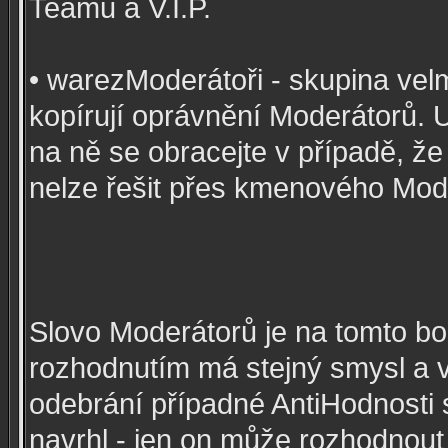
Teamu a V.I.P.
• warezModerátoři - skupina velmi
kopírují oprávnění Moderátorů. U 
na ně se obracejte v případě, že
nelze řešit přes kmenového Mod
Slovo Moderátorů je na tomto bo
rozhodnutím má stejný smysl a v
odebrání případné AntiHodnosti
navrhl - jen on může rozhodnout