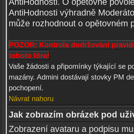
AntiHodnosti. O opětovné povole
AntiHodnosti výhradně Moderátor
může rozhodnout o opětovném p
POZOR: Kontrola dodržování pravide
tohoto fóra!
Vaše žádosti a připomínky týkající se
mazány. Admini dostávají stovky PM den
pochopení.
Návrat nahoru
Jak zobrazím obrázek pod už
Zobrazení avataru a podpisu mu