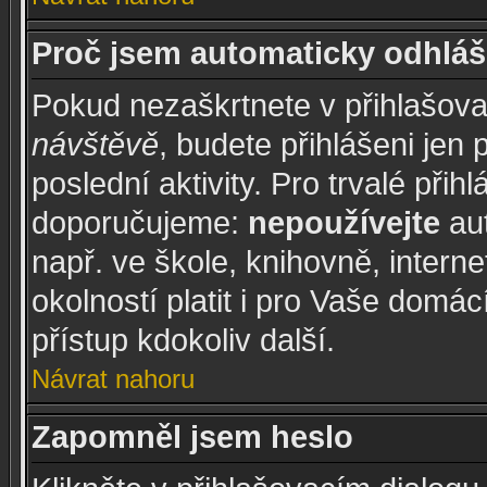
Proč jsem automaticky odhláš
Pokud nezaškrtnete v přihlašov
návštěvě
, budete přihlášeni jen
poslední aktivity. Pro trvalé při
doporučujeme:
nepoužívejte
aut
např. ve škole, knihovně, intern
okolností platit i pro Vaše domá
přístup kdokoliv další.
Návrat nahoru
Zapomněl jsem heslo