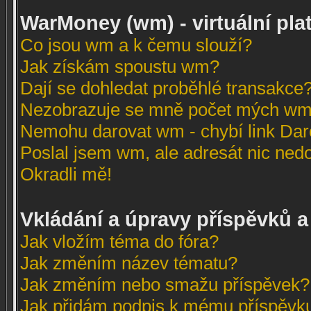
WarMoney (wm) - virtuální pla
Co jsou wm a k čemu slouží?
Jak získám spoustu wm?
Dají se dohledat proběhlé transakce?
Nezobrazuje se mně počet mých wm
Nemohu darovat wm - chybí link Dar
Poslal jsem wm, ale adresát nic nedo
Okradli mě!
Vkládání a úpravy příspěvků a
Jak vložím téma do fóra?
Jak změním název tématu?
Jak změním nebo smažu příspěvek?
Jak přidám podpis k mému příspěvk