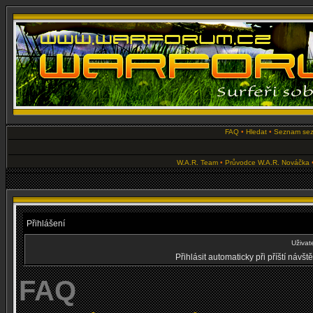
FAQ
•
Hledat
•
Seznam se
W.A.R. Team
•
Průvodce W.A.R. Nováčka
Přihlášení
Uživat
Přihlásit automaticky při příští návš
FAQ