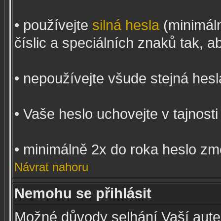
• používejte
silná hesla
(minimál
číslic a speciálních znaků tak, a
• nepoužívejte všude stejná hesl
• Vaše heslo uchovejte v tajnosti
• minimálně 2x do roka heslo zm
Návrat nahoru
Nemohu se přihlásit
Možné důvody selhání Vaší auten