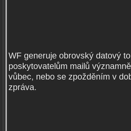
WF generuje obrovský datový tok
poskytovatelům mailů významně 
vůbec, nebo se zpožděním v dob
zpráva.