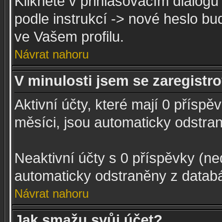
Klikněte v přihlašovacím dialog
podle instrukcí -> nové heslo b
ve Vašem profilu.
Návrat nahoru
V minulosti jsem se zaregistr
Aktivní účty, které mají 0 příspě
měsíci, jsou automaticky odstra
Neaktivní účty s 0 příspěvky (n
automaticky odstraněny z datab
Návrat nahoru
Jak smažu svůj účet?