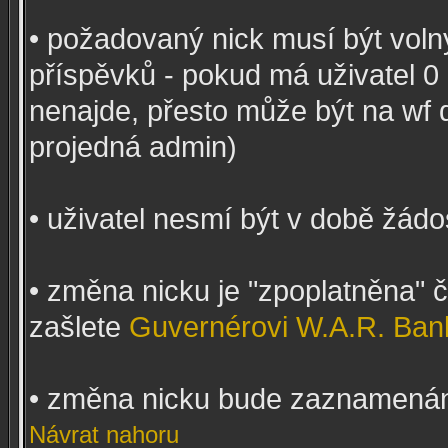
• požadovaný nick musí být voln
příspěvků - pokud má uživatel 0 
nenajde, přesto může být na wf 
projedná admin)
• uživatel nesmí být v době žádo
• změna nicku je "zpoplatněna"
zašlete
Guvernérovi W.A.R. Ban
• změna nicku bude zaznamená
Návrat nahoru