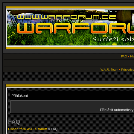
FAQ
•
Hl
W.A.R. Team
•
Průvodce
Přihlášení
Přihlásit automaticky
FAQ
Obsah fóra W.A.R. fórum
» FAQ