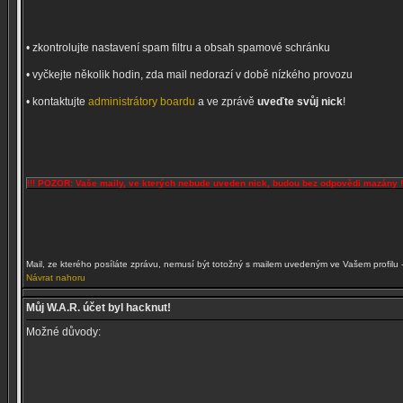
• zkontrolujte nastavení spam filtru a obsah spamové schránku
• vyčkejte několik hodin, zda mail nedorazí v době nízkého provozu
• kontaktujte
administrátory boardu
a ve zprávě
uveďte svůj nick
!
!!! POZOR: Vaše maily, ve kterých nebude uveden nick, budou bez odpovědi mazány !
Mail, ze kterého posíláte zprávu, nemusí být totožný s mailem uvedeným ve Vašem profilu 
Návrat nahoru
Můj W.A.R. účet byl hacknut!
Možné důvody: