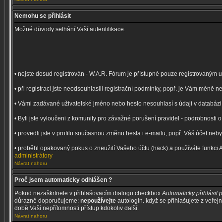
Nemohu se přihlásit
Možné důvody selhání Vaší autentifikace:
• nejste dosud registrován - W.A.R. Fórum je přístupné pouze registrovaným 
• při registraci jste neodsouhlasili registrační podmínky, popř. je Vám méně
• Vámi zadávané uživatelské jméno nebo heslo nesouhlasí s údaji v databázi (
• Byli jste vyloučeni z komunity pro závažné porušení pravidel - podrobnosti
• provedli jste v profilu současnou změnu hesla i e-mailu, popř. Váš účet ne
• proběhl opakovaný pokus o zneužití Vašeho účtu (hack) a používáte funkci 
administrátory
Návrat nahoru
Proč jsem automaticky odhlášen ?
Pokud nezaškrtnete v přihlašovacím dialogu checkbox
Automaticky přihlásit p
důrazně doporučujeme:
nepoužívejte
autologin. když se přihlašujete z veřej
době Vaší nepřítomnosti přístup kdokoliv další.
Návrat nahoru