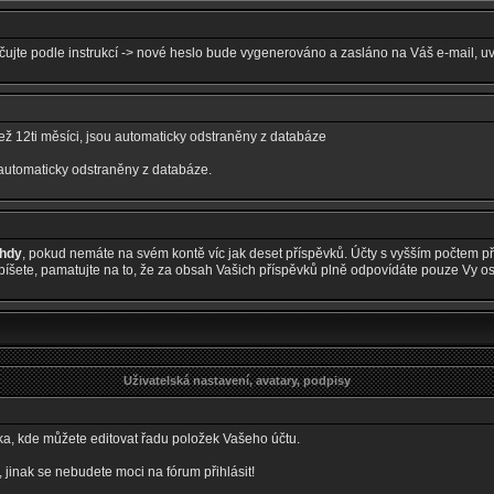
ačujte podle instrukcí -> nové heslo bude vygenerováno a zasláno na Váš e-mail, u
 než 12ti měsíci, jsou automaticky odstraněny z databáze
 automaticky odstraněny z databáze.
ehdy
, pokud nemáte na svém kontě víc jak deset příspěvků. Účty s vyšším počtem pří
šete, pamatujte na to, že za obsah Vašich příspěvků plně odpovídáte pouze Vy o
Uživatelská nastavení, avatary, podpisy
nka, kde můžete editovat řadu položek Vašeho účtu.
nak se nebudete moci na fórum přihlásit!