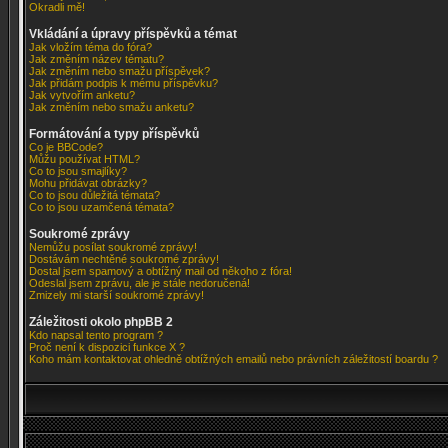
Okradli mě!
Vkládání a úpravy příspěvků a témat
Jak vložím téma do fóra?
Jak změním název tématu?
Jak změním nebo smažu příspěvek?
Jak přidám podpis k mému příspěvku?
Jak vytvořím anketu?
Jak změním nebo smažu anketu?
Formátování a typy příspěvků
Co je BBCode?
Můžu používat HTML?
Co to jsou smajlíky?
Mohu přidávat obrázky?
Co to jsou důležitá témata?
Co to jsou uzamčená témata?
Soukromé zprávy
Nemůžu posílat soukromé zprávy!
Dostávám nechtěné soukromé zprávy!
Dostal jsem spamový a obtížný mail od někoho z fóra!
Odeslal jsem zprávu, ale je stále nedoručená!
Zmizely mi starší soukromé zprávy!
Záležitosti okolo phpBB 2
Kdo napsal tento program ?
Proč není k dispozici funkce X ?
Koho mám kontaktovat ohledně obtížných emailů nebo právních záležitostí boardu ?