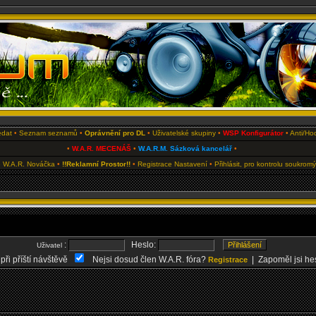
edat
•
Seznam seznamů
•
Oprávnění pro DL
•
Uživatelské skupiny
•
WSP Konfigurátor
•
Anti/Ho
•
W.A.R. MECENÁŠ
•
W.A.R.M. Sázková kancelář
•
 W.A.R. Nováčka
•
!!Reklamní Prostor!!
•
Registrace
Nastavení
•
Přihlásit, pro kontrolu soukrom
:
Heslo:
Uživatel
 při příští návštěvě
Nejsi dosud člen W.A.R. fóra?
| Zapoměl jsi he
Registrace