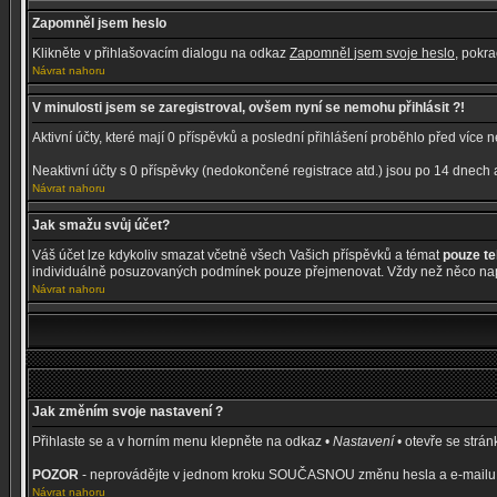
Zapomněl jsem heslo
Klikněte v přihlašovacím dialogu na odkaz
Zapomněl jsem svoje heslo
, pokr
Návrat nahoru
V minulosti jsem se zaregistroval, ovšem nyní se nemohu přihlásit ?!
Aktivní účty, které mají 0 příspěvků a poslední přihlášení proběhlo před více
Neaktivní účty s 0 příspěvky (nedokončené registrace atd.) jsou po 14 dnech
Návrat nahoru
Jak smažu svůj účet?
Váš účet lze kdykoliv smazat včetně všech Vašich příspěvků a témat
pouze t
individuálně posuzovaných podmínek pouze přejmenovat. Vždy než něco napí
Návrat nahoru
Jak změním svoje nastavení ?
Přihlaste se a v horním menu klepněte na odkaz •
Nastavení
• otevře se strá
POZOR
- neprovádějte v jednom kroku SOUČASNOU změnu hesla a e-mailu, ji
Návrat nahoru