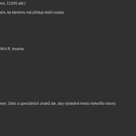
ovo, 12345 atd.)
tače, ke kterému má přístup další osoba
W.A.R. boardu.
, číslic a speciálních znaků tak, aby výsledné heslo netvořilo slovo)