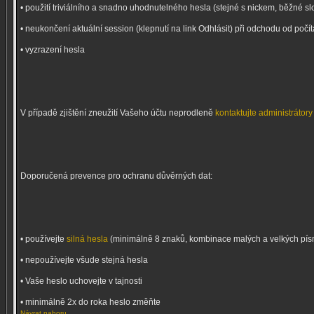
• použití triviálního a snadno uhodnutelného hesla (stejné s nickem, běžné sl
• neukončení aktuální session (klepnutí na link Odhlásit) při odchodu od počí
• vyzrazení hesla
V případě zjištění zneužití Vašeho účtu neprodleně
kontaktujte administrátory
Doporučená prevence pro ochranu důvěrných dat:
• používejte
silná hesla
(minimálně 8 znaků, kombinace malých a velkých písmen
• nepoužívejte všude stejná hesla
• Vaše heslo uchovejte v tajnosti
• minimálně 2x do roka heslo změňte
Návrat nahoru