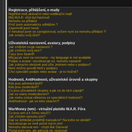
Registrace, přihlášení, e-maily
Nepřišel mně aktivační nebo notifikační mail!
Můj W.A.R. účet byl hacknut!
Nemohu se přihlásit
Proč jsem automaticky odhlášen ?
Zapomněl jsem heslo
V minulosti jsem se zaregistroval, ovšem nyní se nemohu přihlásit ?!
Jak smažu svůj účet?
Uživatelská nastavení, avatary, podpisy
Jak změním svoje nastavení ?
Jak změním svůj nick?
Časy jsou špatně!
Můj jazyk není na seznamu - my language is not available
Podpis a avatar: nezobrazuje se, nemohu nastavit!
Jak zobrazím obrázek pod uživ. jménem nebo v podpisu?
Není možno povolit html v podpisu
Chci speciální podpis nebo avatar - je to možné?
Hodnosti, AntiHodnosti, uživatelské úrovně a skupiny
Kdo jsou administrátoři?
Kdo jsou moderátoři?
Co jsou uživatelské skupiny a jak se do nich zapojit?
Jak se stanu moderátorem?
Jak mohu získat některou ze speciálních hodností?
AntiHodnosti - jak se toho zbavím?!
WarMoney (wm) - virtuální platidlo W.A.R. Fóra
Co jsou wm a k čemu slouží?
Jak získám spoustu wm?
Dají se dohledat proběhlé transakce? Na koho se obrátit?
Nezobrazuje se mně počet mých wm!
Nemohu darovat wm - chybí link Darovat!
Poslal jsem wm, ale adresát nic nedostal!