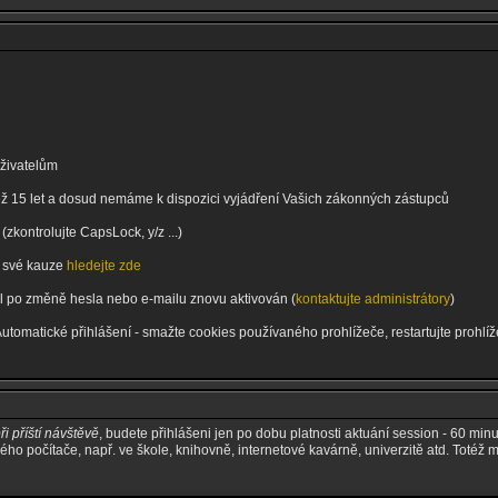
uživatelům
 než 15 let a dosud nemáme k dispozici vyjádření Vašich zákonných zástupců
zkontrolujte CapsLock, y/z ...)
 o své kauze
hledejte zde
byl po změně hesla nebo e-mailu znovu aktivován (
kontaktujte administrátory
)
Automatické přihlášení - smažte cookies používaného prohlížeče, restartujte prohl
ři příští návštěvě
, budete přihlášeni jen po dobu platnosti aktuání session - 60 minut
ného počítače, např. ve škole, knihovně, internetové kavárně, univerzitě atd. Totéž 