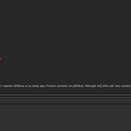
!!
-> nejsme věštírna a na maily typu
Pomoc nemohu se přihlásit, Aktivujte můj účet atd.
bez uveden