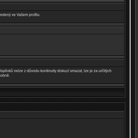
vedený ve Vašem profilu.
spěvků nelze z důvodu kontinuity diskuzí smazat, lze je za určitých
sobně.