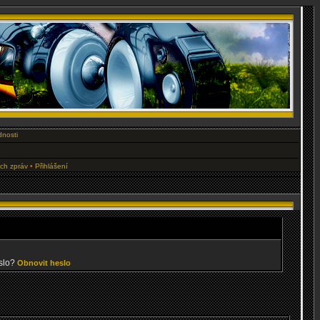
dnosti
ých zpráv
•
Přihlášení
slo?
Obnovit heslo