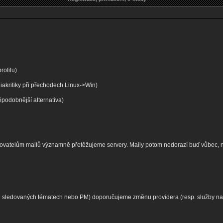
rofilu)
diakritiky při přechodech Linux->Win)
podobnější alternativa)
ytovatelům mailů významně přetěžujeme servery. Maily potom nedorazí buď vůbec,
ve sledovaných tématech nebo PM) doporučujeme změnu providera (resp. služby na p