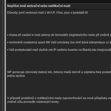
Nepřišel mně aktivační nebo notifikační mail!
Důvody, proč nedorazí mail z W.A.R. Fóra, jsou v podstatě tři:
• chyba při zadání e-mail adresy do formuláře (registračního nebo při změně p
• nevhodně nastavený spam filtr Vaší schránky (na vině bývá interpretace cz 
• Váš poskytovatel mail služeb má IP našeho boardu na BlackListu (nejpravdě
WF generuje obrovský datový tok, miliony mailů denně a zejména free posk
jedna zpráva.
V případě problémů s notifikačními maily (upozorňování na nové příspěvky 
změně účtu proveďte následující kroky: