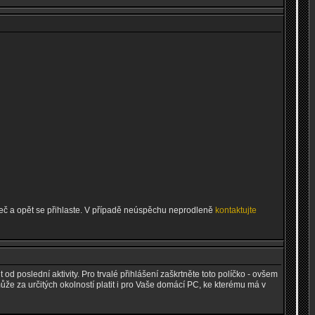
ížeč a opět se přihlaste. V případě neúspěchu neprodleně
kontaktujte
 od poslední aktivity. Pro trvalé přihlášení zaškrtněte toto políčko - ovšem
může za určitých okolností platit i pro Vaše domácí PC, ke kterému má v