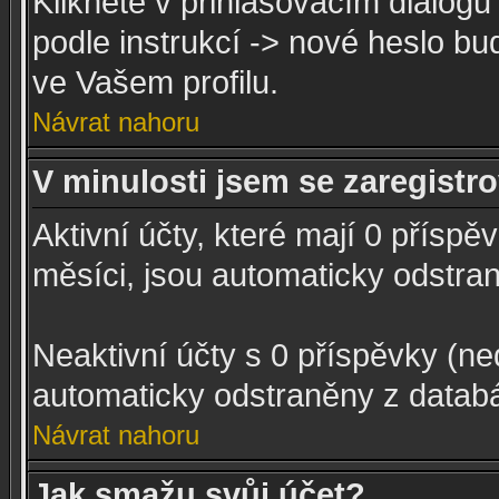
Klikněte v přihlašovacím dialog
podle instrukcí -> nové heslo b
ve Vašem profilu.
Návrat nahoru
V minulosti jsem se zaregistr
Aktivní účty, které mají 0 příspě
měsíci, jsou automaticky odstra
Neaktivní účty s 0 příspěvky (n
automaticky odstraněny z datab
Návrat nahoru
Jak smažu svůj účet?