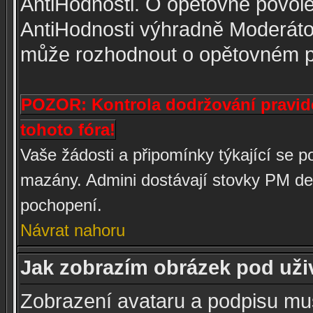
AntiHodnosti. O opětovné povole
AntiHodnosti výhradně Moderátor
může rozhodnout o opětovném p
POZOR: Kontrola dodržování pravide
tohoto fóra!
Vaše žádosti a připomínky týkající se
mazány. Admini dostávají stovky PM den
pochopení.
Návrat nahoru
Jak zobrazím obrázek pod už
Zobrazení avataru a podpisu mu