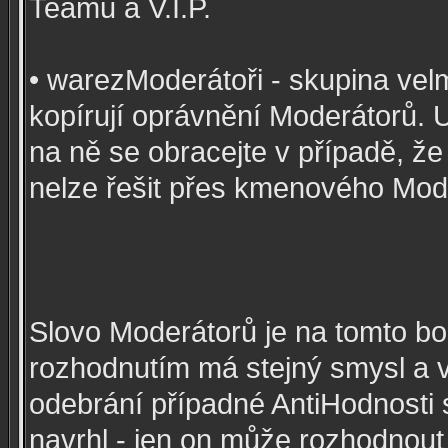
Teamu a V.I.P.
• warezModerátoři - skupina velmi
kopírují oprávnění Moderátorů. U 
na ně se obracejte v případě, že
nelze řešit přes kmenového Mod
Slovo Moderátorů je na tomto bo
rozhodnutím má stejný smysl a v
odebrání případné AntiHodnosti
navrhl - jen on může rozhodnout