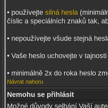
• používejte
silná hesla
(minimál
číslic a speciálních znaků tak, a
• nepoužívejte všude stejná hesl
• Vaše heslo uchovejte v tajnosti
• minimálně 2x do roka heslo zm
Návrat nahoru
Nemohu se přihlásit
Možné důvody selhání Vaší auten