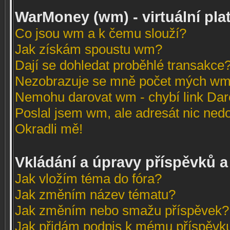
WarMoney (wm) - virtuální pla
Co jsou wm a k čemu slouží?
Jak získám spoustu wm?
Dají se dohledat proběhlé transakce?
Nezobrazuje se mně počet mých wm
Nemohu darovat wm - chybí link Dar
Poslal jsem wm, ale adresát nic nedo
Okradli mě!
Vkládání a úpravy příspěvků a
Jak vložím téma do fóra?
Jak změním název tématu?
Jak změním nebo smažu příspěvek?
Jak přidám podpis k mému příspěvk