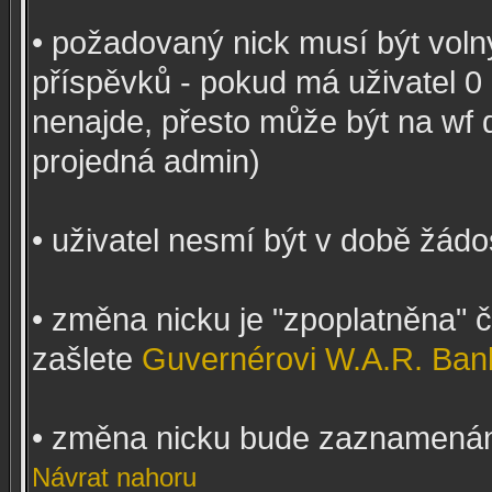
• požadovaný nick musí být voln
příspěvků - pokud má uživatel 0 
nenajde, přesto může být na wf 
projedná admin)
• uživatel nesmí být v době žádo
• změna nicku je "zpoplatněna"
zašlete
Guvernérovi W.A.R. Ban
• změna nicku bude zaznamená
Návrat nahoru