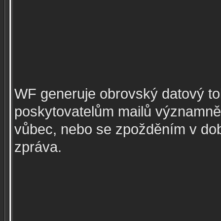
WF generuje obrovský datový tok
poskytovatelům mailů významně 
vůbec, nebo se zpožděním v dob
zpráva.