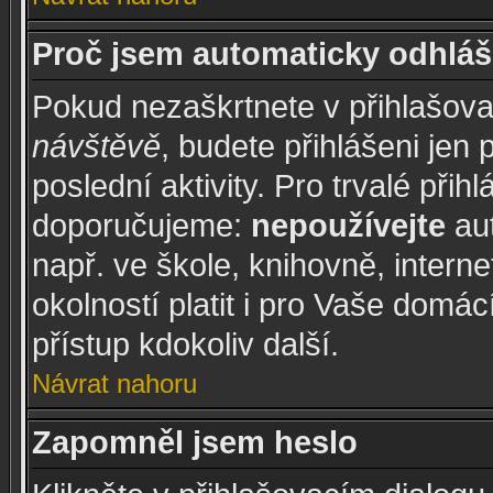
Proč jsem automaticky odhláš
Pokud nezaškrtnete v přihlašov
návštěvě
, budete přihlášeni jen
poslední aktivity. Pro trvalé při
doporučujeme:
nepoužívejte
aut
např. ve škole, knihovně, intern
okolností platit i pro Vaše domá
přístup kdokoliv další.
Návrat nahoru
Zapomněl jsem heslo