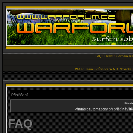
FAQ
•
Hledat
•
Seznam se
W.A.R. Team
•
Průvodce W.A.R. Nováčka
Přihlášení
Uživat
Přihlásit automaticky při příští návš
FAQ