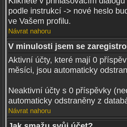
Klikněte v přihlašovacím dialog
podle instrukcí -> nové heslo b
ve Vašem profilu.
Návrat nahoru
V minulosti jsem se zaregistr
Aktivní účty, které mají 0 příspě
měsíci, jsou automaticky odstra
Neaktivní účty s 0 příspěvky (n
automaticky odstraněny z datab
Návrat nahoru
Jak smažu svůj účet?