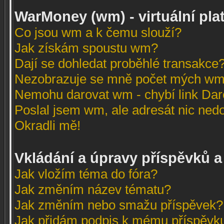
WarMoney (wm) - virtuální pla
Co jsou wm a k čemu slouží?
Jak získám spoustu wm?
Dají se dohledat proběhlé transakce?
Nezobrazuje se mně počet mých wm
Nemohu darovat wm - chybí link Dar
Poslal jsem wm, ale adresát nic nedo
Okradli mě!
Vkládání a úpravy příspěvků a
Jak vložím téma do fóra?
Jak změním název tématu?
Jak změním nebo smažu příspěvek?
Jak přidám podpis k mému příspěvk