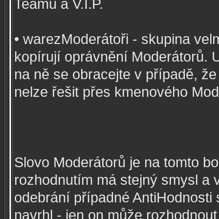
Teamu a V.I.P.
• warezModerátoři - skupina velmi
kopírují oprávnění Moderátorů. U 
na ně se obracejte v případě, že
nelze řešit přes kmenového Mod
Slovo Moderátorů je na tomto bo
rozhodnutím má stejný smysl a v
odebrání případné AntiHodnosti
navrhl - jen on může rozhodnout