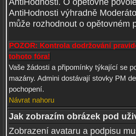
AntiHodnosti. O opětovné povole
AntiHodnosti výhradně Moderátor
může rozhodnout o opětovném p
POZOR: Kontrola dodržování pravide
tohoto fóra!
Vaše žádosti a připomínky týkající se
mazány. Admini dostávají stovky PM den
pochopení.
Návrat nahoru
Jak zobrazím obrázek pod už
Zobrazení avataru a podpisu mu