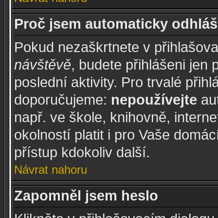
Proč jsem automaticky odhláš
Pokud nezaškrtnete v přihlašov
návštěvě
, budete přihlášeni jen
poslední aktivity. Pro trvalé při
doporučujeme:
nepoužívejte
aut
např. ve škole, knihovně, intern
okolností platit i pro Vaše domá
přístup kdokoliv další.
Návrat nahoru
Zapomněl jsem heslo