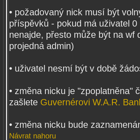
• požadovaný nick musí být voln
příspěvků - pokud má uživatel 0 
nenajde, přesto může být na wf 
projedná admin)
• uživatel nesmí být v době žádo
• změna nicku je "zpoplatněna"
zašlete
Guvernérovi W.A.R. Ban
• změna nicku bude zaznamená
Návrat nahoru