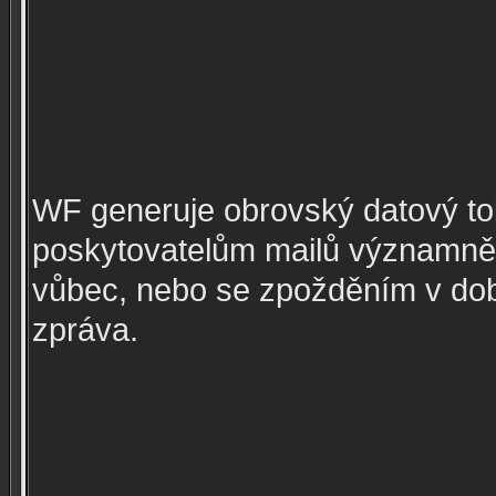
WF generuje obrovský datový tok
poskytovatelům mailů významně 
vůbec, nebo se zpožděním v dob
zpráva.