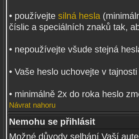
• používejte
silná hesla
(minimál
číslic a speciálních znaků tak, a
• nepoužívejte všude stejná hesl
• Vaše heslo uchovejte v tajnosti
• minimálně 2x do roka heslo zm
Návrat nahoru
Nemohu se přihlásit
Možné důvody selhání Vaší auten