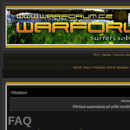
FAQ
•
Hledat
•
Seznam se
W.A.R. Team
•
Průvodce W.A.R. Nováčka
Přihlášení
Uživat
Přihlásit automaticky při příští návš
FAQ