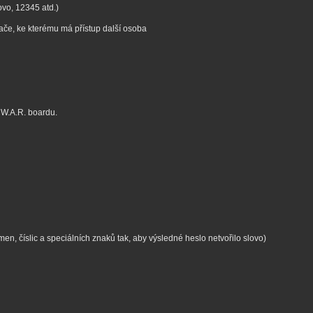
ovo, 12345 atd.)
tače, ke kterému má přístup další osoba
W.A.R. boardu.
, číslic a speciálních znaků tak, aby výsledné heslo netvořilo slovo)