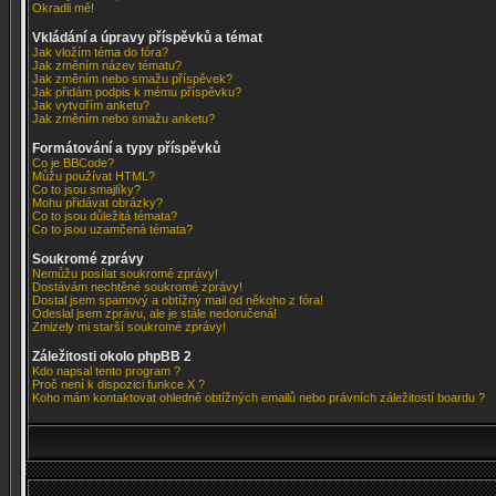
Okradli mě!
Vkládání a úpravy příspěvků a témat
Jak vložím téma do fóra?
Jak změním název tématu?
Jak změním nebo smažu příspěvek?
Jak přidám podpis k mému příspěvku?
Jak vytvořím anketu?
Jak změním nebo smažu anketu?
Formátování a typy příspěvků
Co je BBCode?
Můžu používat HTML?
Co to jsou smajlíky?
Mohu přidávat obrázky?
Co to jsou důležitá témata?
Co to jsou uzamčená témata?
Soukromé zprávy
Nemůžu posílat soukromé zprávy!
Dostávám nechtěné soukromé zprávy!
Dostal jsem spamový a obtížný mail od někoho z fóra!
Odeslal jsem zprávu, ale je stále nedoručená!
Zmizely mi starší soukromé zprávy!
Záležitosti okolo phpBB 2
Kdo napsal tento program ?
Proč není k dispozici funkce X ?
Koho mám kontaktovat ohledně obtížných emailů nebo právních záležitostí boardu ?