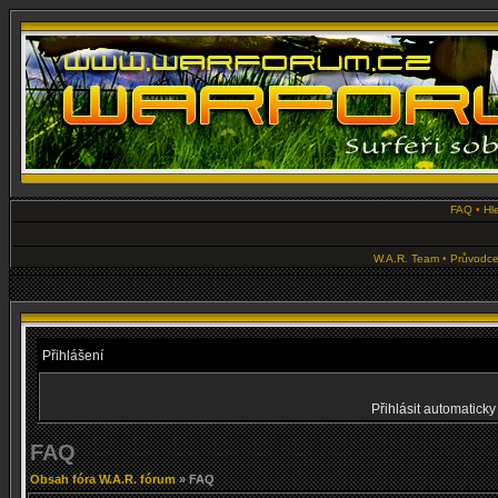
FAQ
•
Hl
W.A.R. Team
•
Průvodce
Přihlášení
Přihlásit automaticky
FAQ
Obsah fóra W.A.R. fórum
» FAQ