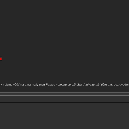
!!
-> nejsme věštírna a na maily typu
Pomoc nemohu se přihlásit, Aktivujte můj účet atd.
bez uveden