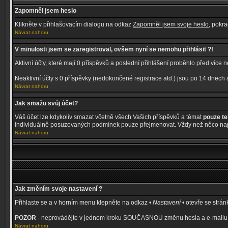
Zapomněl jsem heslo
Klikněte v přihlašovacím dialogu na odkaz
Zapomněl jsem svoje heslo
, pokr
Návrat nahoru
V minulosti jsem se zaregistroval, ovšem nyní se nemohu přihlásit ?!
Aktivní účty, které mají 0 příspěvků a poslední přihlášení proběhlo před více
Neaktivní účty s 0 příspěvky (nedokončené registrace atd.) jsou po 14 dnech
Návrat nahoru
Jak smažu svůj účet?
Váš účet lze kdykoliv smazat včetně všech Vašich příspěvků a témat
pouze t
individuálně posuzovaných podmínek pouze přejmenovat. Vždy než něco napí
Návrat nahoru
Jak změním svoje nastavení ?
Přihlaste se a v horním menu klepněte na odkaz •
Nastavení
• otevře se strá
POZOR
- neprovádějte v jednom kroku SOUČASNOU změnu hesla a e-mailu, ji
Návrat nahoru