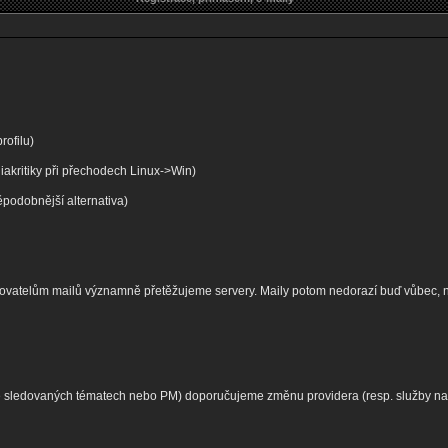
rofilu)
diakritiky při přechodech Linux->Win)
podobnější alternativa)
ytovatelům mailů významně přetěžujeme servery. Maily potom nedorazí buď vůbec,
ve sledovaných tématech nebo PM) doporučujeme změnu providera (resp. služby na p