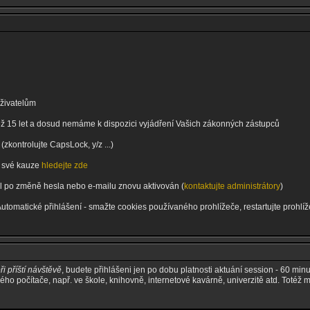
uživatelům
 než 15 let a dosud nemáme k dispozici vyjádření Vašich zákonných zástupců
zkontrolujte CapsLock, y/z ...)
 o své kauze
hledejte zde
byl po změně hesla nebo e-mailu znovu aktivován (
kontaktujte administrátory
)
Automatické přihlášení - smažte cookies používaného prohlížeče, restartujte prohl
ři příští návštěvě
, budete přihlášeni jen po dobu platnosti aktuání session - 60 minut
ného počítače, např. ve škole, knihovně, internetové kavárně, univerzitě atd. Totéž 