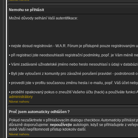
Nemohu se přihlásit
Možné důvody selhání Vaší autentifikace:
• nejste dosud registrován - W.A.R. Fórum je přístupné pouze registrovaným 
• při registraci jste neodsouhlasili registrační podmínky, popř. je Vám méně
• Vámi zadávané uživatelské jméno nebo heslo nesouhlasí s údaji v databázi (
• Byli jste vyloučeni z komunity pro závažné porušení pravidel - podrobnosti
• provedli jste v profilu současnou změnu hesla i e-mailu, popř. Váš účet ne
• proběhl opakovaný pokus o zneužití Vašeho účtu (hack) a používáte funkci 
administrátory
Návrat nahoru
Proč jsem automaticky odhlášen ?
Pokud nezaškrtnete v přihlašovacím dialogu checkbox
Automaticky přihlásit p
důrazně doporučujeme:
nepoužívejte
autologin. když se přihlašujete z veřej
době Vaší nepřítomnosti přístup kdokoliv další.
Návrat nahoru