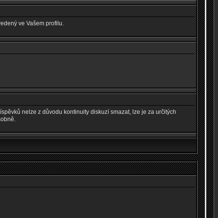
vedený ve Vašem profilu.
spěvků nelze z důvodu kontinuity diskuzí smazat, lze je za určitých
sobně.