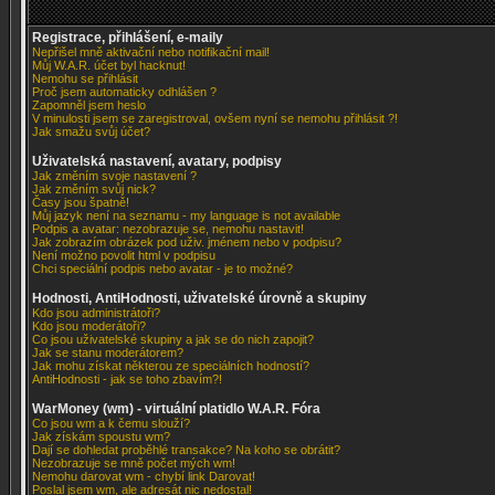
Registrace, přihlášení, e-maily
Nepřišel mně aktivační nebo notifikační mail!
Můj W.A.R. účet byl hacknut!
Nemohu se přihlásit
Proč jsem automaticky odhlášen ?
Zapomněl jsem heslo
V minulosti jsem se zaregistroval, ovšem nyní se nemohu přihlásit ?!
Jak smažu svůj účet?
Uživatelská nastavení, avatary, podpisy
Jak změním svoje nastavení ?
Jak změním svůj nick?
Časy jsou špatně!
Můj jazyk není na seznamu - my language is not available
Podpis a avatar: nezobrazuje se, nemohu nastavit!
Jak zobrazím obrázek pod uživ. jménem nebo v podpisu?
Není možno povolit html v podpisu
Chci speciální podpis nebo avatar - je to možné?
Hodnosti, AntiHodnosti, uživatelské úrovně a skupiny
Kdo jsou administrátoři?
Kdo jsou moderátoři?
Co jsou uživatelské skupiny a jak se do nich zapojit?
Jak se stanu moderátorem?
Jak mohu získat některou ze speciálních hodností?
AntiHodnosti - jak se toho zbavím?!
WarMoney (wm) - virtuální platidlo W.A.R. Fóra
Co jsou wm a k čemu slouží?
Jak získám spoustu wm?
Dají se dohledat proběhlé transakce? Na koho se obrátit?
Nezobrazuje se mně počet mých wm!
Nemohu darovat wm - chybí link Darovat!
Poslal jsem wm, ale adresát nic nedostal!