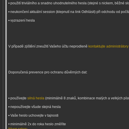
• použití triviálního a snadno uhodnutelného hesla (stejné s nickem, běžné sl
• neukončení aktuální session (klepnutí na link Odhlásit) při odchodu od počí
• vyzrazení hesla
V případě zjištění zneužití Vašeho účtu neprodleně
kontaktujte administrátory
Doporučená prevence pro ochranu důvěrných dat:
• používejte
silná hesla
(minimálně 8 znaků, kombinace malých a velkých písmen
• nepoužívejte všude stejná hesla
• Vaše heslo uchovejte v tajnosti
• minimálně 2x do roka heslo změňte
Návrat nahoru