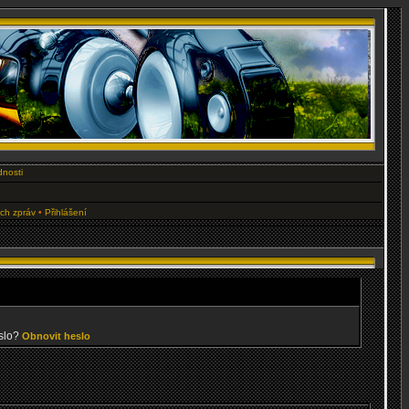
dnosti
ých zpráv
•
Přihlášení
slo?
Obnovit heslo