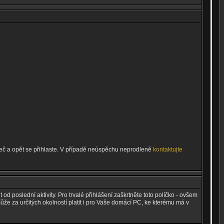
ížeč a opět se přihlaste. V případě neúspěchu neprodleně
kontaktujte
 od poslední aktivity. Pro trvalé přihlášení zaškrtněte toto políčko - ovšem
může za určitých okolností platit i pro Vaše domácí PC, ke kterému má v