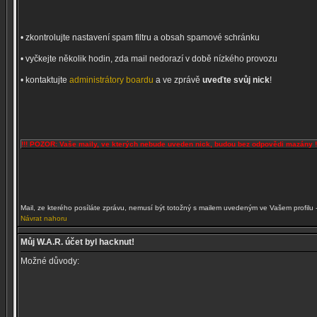
• zkontrolujte nastavení spam filtru a obsah spamové schránku
• vyčkejte několik hodin, zda mail nedorazí v době nízkého provozu
• kontaktujte
administrátory boardu
a ve zprávě
uveďte svůj nick
!
!!! POZOR: Vaše maily, ve kterých nebude uveden nick, budou bez odpovědi mazány !
Mail, ze kterého posíláte zprávu, nemusí být totožný s mailem uvedeným ve Vašem profilu 
Návrat nahoru
Můj W.A.R. účet byl hacknut!
Možné důvody: