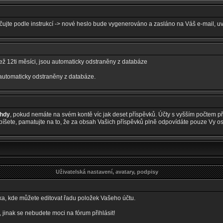
ačujte podle instrukcí -> nové heslo bude vygenerováno a zasláno na Váš e-mail, u
 než 12ti měsíci, jsou automaticky odstraněny z databáze
 automaticky odstraněny z databáze.
ehdy
, pokud nemáte na svém kontě víc jak deset příspěvků. Účty s vyšším počtem pří
šete, pamatujte na to, že za obsah Vašich příspěvků plně odpovídáte pouze Vy o
Uživatelská nastavení, avatary, podpisy
nka, kde můžete editovat řadu položek Vašeho účtu.
nak se nebudete moci na fórum přihlásit!