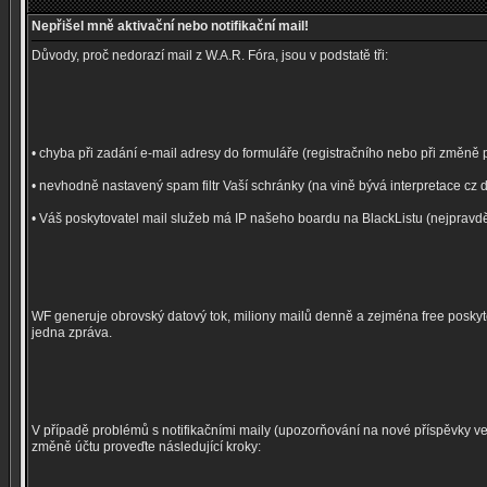
Nepřišel mně aktivační nebo notifikační mail!
Důvody, proč nedorazí mail z W.A.R. Fóra, jsou v podstatě tři:
• chyba při zadání e-mail adresy do formuláře (registračního nebo při změně p
• nevhodně nastavený spam filtr Vaší schránky (na vině bývá interpretace cz 
• Váš poskytovatel mail služeb má IP našeho boardu na BlackListu (nejpravdě
WF generuje obrovský datový tok, miliony mailů denně a zejména free posk
jedna zpráva.
V případě problémů s notifikačními maily (upozorňování na nové příspěvky 
změně účtu proveďte následující kroky: