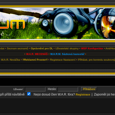
edat
•
Seznam seznamů
•
Oprávnění pro DL
•
Uživatelské skupiny
•
WSP Konfigurátor
•
Anti/Ho
•
W.A.R. MECENÁŠ
•
W.A.R.M. Sázková kancelář
•
 W.A.R. Nováčka
•
!!Reklamní Prostor!!
•
Registrace
Nastavení
•
Přihlásit, pro kontrolu soukrom
:
Heslo:
Uživatel
 při příští návštěvě
Nejsi dosud člen W.A.R. fóra?
| Zapoměl jsi he
Registrace